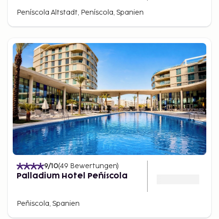
Peníscola Altstadt, Peníscola, Spanien
9
/10
(
49
Bewertungen
)
Palladium Hotel Peñíscola
Peñiscola, Spanien