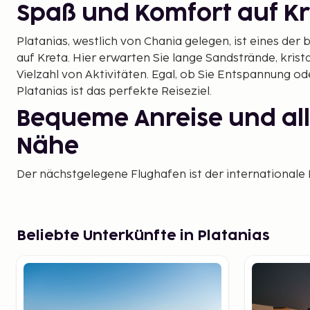
Spaß und Komfort auf K
Platanias, westlich von Chania gelegen, ist eines der 
auf Kreta. Hier erwarten Sie lange Sandstrände, krist
Vielzahl von Aktivitäten. Egal, ob Sie Entspannung o
Platanias ist das perfekte Reiseziel.
Bequeme Anreise und all
Nähe
Der nächstgelegene Flughafen ist der internationale
nur 30 km entfernt. Mit einer Fahrzeit von etwa 30–4
Platanias problemlos mit dem Taxi, Mietwagen oder 
Flughafen ermöglicht es Ihnen, Ihren Urlaub schnell
Beliebte Unterkünfte in Platanias
sind es nur 20 Minuten bis zur Stadt Chania, wo Sie d
historische Sehenswürdigkeiten und charmante Eink
können.
Strände und Aktivitäten f