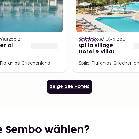
einer Nähe zum Flughafen,
keiten Kretas ist es eine
ie dies mit den
nd dem pulsierenden
, das sowohl für Familien,
9
/10
(
266
Bewertungen
)
8.8
/10
(
95
Bewertungen
erial
Spilia Village
Hotel & Villas
 Platanias, Griechenland
Spilia, Platanias, Griechenla
Zeige alle Hotels
ie Sembo wählen?