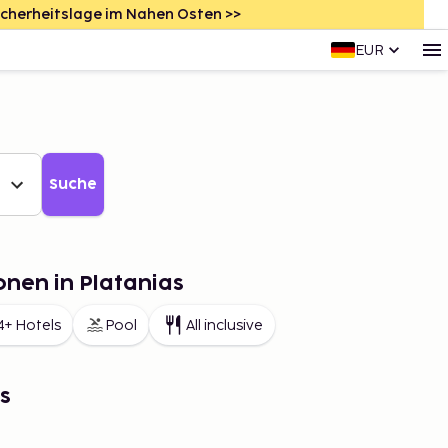
icherheitslage im Nahen Osten >>
EUR
Suche
onen in Platanias
4+ Hotels
Pool
All inclusive
s