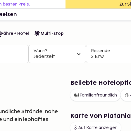
m besten Preis.
Zur S
Reisen
Fähre + Hotel
Multi-stop
Wann?
Reisende
Jederzeit
2 Erw.
Beliebte Hotelopti
Familienfreundlich
undliche Strände, nahe
Karte von Platania
e und ein lebhaftes
Auf Karte anzeigen