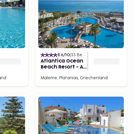
)
8.6
/10
(
33
Bewertungen
)
Atlantica Ocean
Beach Resort - All
inclusive
land
Maleme, Platanias, Griechenland