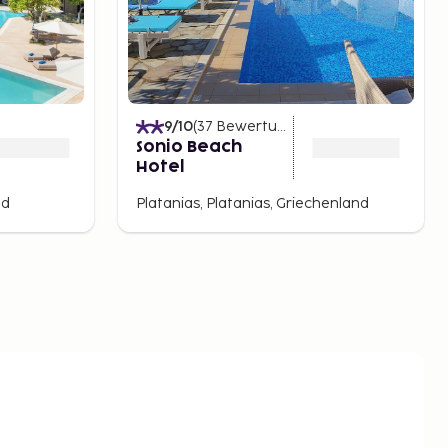
)
9
/10
(
37
Bewertungen
)
Sonio Beach
Hotel
nd
Platanias, Platanias, Griechenland