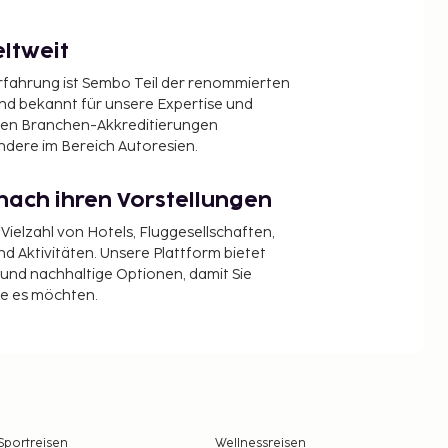
ltweit
Erfahrung ist Sembo Teil der renommierten
ind bekannt für unsere Expertise und
en Branchen-Akkreditierungen
ndere im Bereich Autoresien.
nach ihren Vorstellungen
 Vielzahl von Hotels, Fluggesellschaften,
 Aktivitäten. Unsere Plattform bietet
t und nachhaltige Optionen, damit Sie
ie es möchten.
Sportreisen
Wellnessreisen