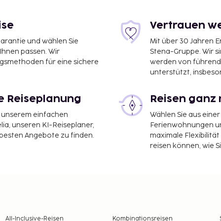
ise
Vertrauen we
garantie und wählen Sie
Mit über 30 Jahren 
 Ihnen passen. Wir
Stena-Gruppe. Wir s
ngsmethoden für eine sichere
werden von führend
unterstützt, insbeso
le Reiseplanung
Reisen ganz 
it unserem einfachen
Wählen Sie aus einer
ia, unseren KI-Reiseplaner,
Ferienwohnungen und
 besten Angebote zu finden.
maximale Flexibilitä
reisen können, wie S
All-Inclusive-Reisen
Kombinationsreisen