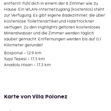
entfernt. Fühl dich in einem der 8 Zimmer wie zu
Hause. Ein WLAN-Internetzugang (kostenlos) steht
zur Verfügung. Es gibt eigene Badezimmer, die über
kostenlose Toilettenartikel und Haartrockner
verfügen. Zu den Highlights gehören kostenloses
Mineralwasser und die Zimmer werden täglich
sauber gemacht. Entfernungen werden bis auf 0,1
Kilometer gerundet.
Bosporus – 12,9 km
Yuşa Tepesi – 17,3 km
Anadolu Hisarı – 17,3 km
Küçüksu-Palast – 18 km
Kucuksu Pavillon – 18,1 km
Adile Sultan Sarayı – 19,3 km
Fatih-Sultan-Mehmet-Brücke – 19,9 km
Bosporus-Universität – 20,9 km
Karte von Villa Polonez
Rumeli Hisarı – 21,1 km
Anadolu Kavağı – 21,2 km