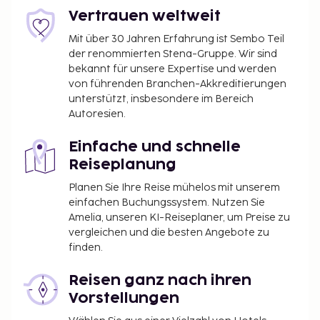
Frühstück wird täglich von 09:00 Uhr bis 13:00 Uhr
Vertrauen weltweit
angeboten. Diese Unterkunft ist vom 6. Juni 2026 bis
zum 1. August 2026 geschlossen (Änderungen
Mit über 30 Jahren Erfahrung ist Sembo Teil
der renommierten Stena-Gruppe. Wir sind
vorbehalten).
bekannt für unsere Expertise und werden
Von der Unterkunft organisiertes Abendessen:
von führenden Branchen-Akkreditierungen
40 EUR
unterstützt, insbesondere im Bereich
Autoresien.
Die oben aufgeführte Liste enthält vielleicht nicht
alle Informationen. Gebühren und Kautionen
Einfache und schnelle
enthalten eventuell keine Steuern und können sich
Reiseplanung
ändern.
Planen Sie Ihre Reise mühelos mit unserem
einfachen Buchungssystem. Nutzen Sie
Amelia, unseren KI-Reiseplaner, um Preise zu
vergleichen und die besten Angebote zu
finden.
Reisen ganz nach ihren
Vorstellungen