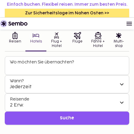
Einfach buchen. Flexibel reisen. Immer zum besten Preis.
Zur Sicherheitslage im Nahen Osten >>
Reisen
Hotels
Flug +
Flüge
Fähre +
Multi-
Hotel
Hotel
stop
Wo möchten Sie übernachten?
Wann?
Jederzeit
Reisende
2 Erw.
Suche