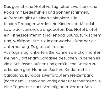
Das gemütliche Hotel verfügt über zwei herrliche
Pools mit Liegestühlen und Sonnenschirmen.
Außerdem gibt es einen Spielplatz. Für
Kinder/Teenager werden ein Kinderclub, Miniclub
sowie der Juniorclub angeboten. Das Hotel bietet
ein Fitnesscenter mit Hallenbad, Sauna, türkischem
Bad, Whirlpool etc. 4 x in der Woche Pianobar als
Unterhaltung. Es gibt zahlreiche
Ausflugsmöglichkeiten. Sie können die charmanten
kleinen Dörfer am Gardasee besuchen, in denen es
viele Schlösser, Ruinen und gemütliche Gassen zu
erkunden gibt. Nehmen Sie Ihre Kinder mit ins
Gardaland, Europas zweitgrößtem Freizeitpark
(nach dem Disneyland Paris) oder unternehmen Sie
eine Tagestour nach Venedig oder Verona. San
Felice del Benaco liegt nur 1000 m entfernt und Salò
3000 m. WLAN in der Lobby gegen Gebühr.
Strandservice gegen Gebühr, Fahrräder können vor