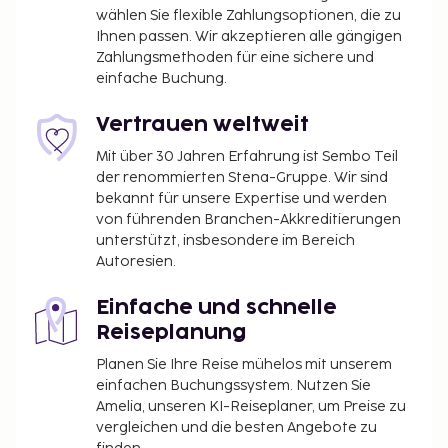
Parkmöglichkeiten, Spielplatz.
wählen Sie flexible Zahlungsoptionen, die zu
Ihnen passen. Wir akzeptieren alle gängigen
Optionen
Zahlungsmethoden für eine sichere und
einfache Buchung.
Kinderbett € 10/Nacht,Vorbestellung. Kinderstuhl
Kostenlos.
Vertrauen weltweit
Sonstiges
Mit über 30 Jahren Erfahrung ist Sembo Teil
der renommierten Stena-Gruppe. Wir sind
Endreinigung Einschl. Bettwäsche/Handtücher
bekannt für unsere Expertise und werden
Einschl. Kurtaxe/Aufwand für Umweltsanierungen
von führenden Branchen-Akkreditierungen
wird vor Ort bezahlt.
unterstützt, insbesondere im Bereich
2-4 Stockwerke, Aufzug.
Autoresien.
Ankunft
Einfache und schnelle
Reiseplanung
Anreisetag frei wählbar und 5 oder 7 Nächte
Aufenthalt. Weitere Nächte können extra gebucht
Planen Sie Ihre Reise mühelos mit unserem
werden. Check-In-Zeitpunkt: 15:00, check-out-
einfachen Buchungssystem. Nutzen Sie
zeitpunkt: 10:00.
Amelia, unseren KI-Reiseplaner, um Preise zu
vergleichen und die besten Angebote zu