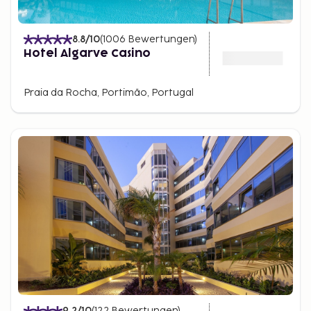
8.8
/10
(
1006
Bewertungen
)
Hotel Algarve Casino
Praia da Rocha, Portimão, Portugal
9.2
/10
(
122
Bewertungen
)