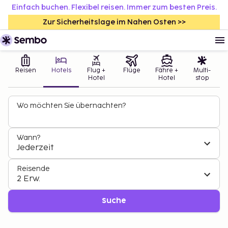
Einfach buchen. Flexibel reisen. Immer zum besten Preis.
Zur Sicherheitslage im Nahen Osten >>
Reisen
Hotels
Flug +
Flüge
Fähre +
Multi-
Hotel
Hotel
stop
Wo möchten Sie übernachten?
Wann?
Jederzeit
Reisende
2 Erw.
Suche