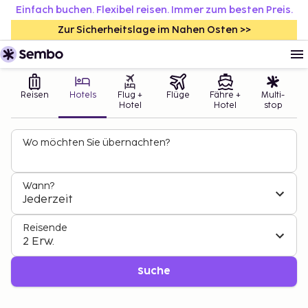
Einfach buchen. Flexibel reisen. Immer zum besten Preis.
Zur Sicherheitslage im Nahen Osten >>
Reisen
Hotels
Flug +
Flüge
Fähre +
Multi-
Hotel
Hotel
stop
Wo möchten Sie übernachten?
Wann?
Jederzeit
Reisende
2 Erw.
Suche