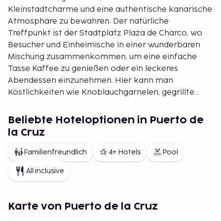
Kleinstadtcharme und eine authentische kanarische
Atmosphäre zu bewahren. Der natürliche
Treffpunkt ist der Stadtplatz Plaza de Charco, wo
Besucher und Einheimische in einer wunderbaren
Mischung zusammenkommen, um eine einfache
Tasse Kaffee zu genießen oder ein leckeres
Abendessen einzunehmen. Hier kann man
Köstlichkeiten wie Knoblauchgarnelen, gegrillte
Sardinen und großzügig bemessene Fleischstücke
genießen. Die größte Attraktion der Stadt ist der
Beliebte Hoteloptionen in Puerto de
international bekannte Tierpark Loro Parque sowie
la Cruz
die großen Meerwasserpools Costa Martiánez/El
Lago. Nutzen Sie die Gelegenheit, während Ihres
Familienfreundlich
4+ Hotels
Pool
Aufenthalts einen Mietwagen zu buchen und die
All inclusive
Insel zu erkunden. In Puerto de la Cruz ist man nie
weit von den größten Sehenswürdigkeiten
Teneriffas entfernt.
Karte von Puerto de la Cruz