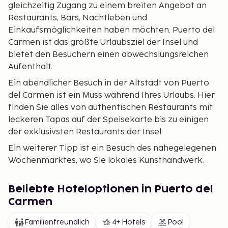
gleichzeitig Zugang zu einem breiten Angebot an
Restaurants, Bars, Nachtleben und
Einkaufsmöglichkeiten haben möchten. Puerto del
Carmen ist das größte Urlaubsziel der Insel und
bietet den Besuchern einen abwechslungsreichen
Aufenthalt.
Ein abendlicher Besuch in der Altstadt von Puerto
del Carmen ist ein Muss während Ihres Urlaubs. Hier
finden Sie alles von authentischen Restaurants mit
leckeren Tapas auf der Speisekarte bis zu einigen
der exklusivsten Restaurants der Insel.
Ein weiterer Tipp ist ein Besuch des nahegelegenen
Wochenmarktes, wo Sie lokales Kunsthandwerk,
Gewürze und andere regionale Produkte zu fairen
Preisen erwerben können. Die Hauptstadt Arrecife
Beliebte Hoteloptionen in Puerto del
ist ebenfalls nicht weit von Puerto del Carmen
Carmen
entfernt, und die Verkehrsanbindungen sind
hervorragend.
Familienfreundlich
4+ Hotels
Pool