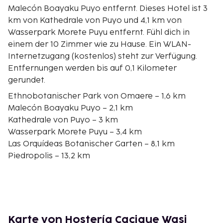
Malecón Boayaku Puyo entfernt. Dieses Hotel ist 3
km von Kathedrale von Puyo und 4,1 km von
Wasserpark Morete Puyu entfernt. Fühl dich in
einem der 10 Zimmer wie zu Hause. Ein WLAN-
Internetzugang (kostenlos) steht zur Verfügung.
Entfernungen werden bis auf 0,1 Kilometer
gerundet.
Ethnobotanischer Park von Omaere – 1,6 km
Malecón Boayaku Puyo – 2,1 km
Kathedrale von Puyo – 3 km
Wasserpark Morete Puyu – 3,4 km
Las Orquídeas Botanischer Garten – 8,1 km
Piedropolis – 13,2 km
Pailon del Angel Wasserfall – 18,2 km
Miramera Aussichtspunkt – 21,8 km
Indichuris Aussichtspunkt – 33 km
Nationalpark Sangay – 33,9 km
Wasserfall Pailón del Diablo – 44,9 km
Karte von Hostería Cacique Wasi