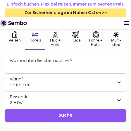
Einfach buchen. Flexibel reisen. Immer zum besten Preis.
Zur Sicherheitslage im Nahen Osten >>
Reisen
Hotels
Flug +
Flüge
Fähre +
Multi-
Hotel
Hotel
stop
Wo möchten Sie übernachten?
Wann?
Jederzeit
Reisende
2 Erw.
Suche