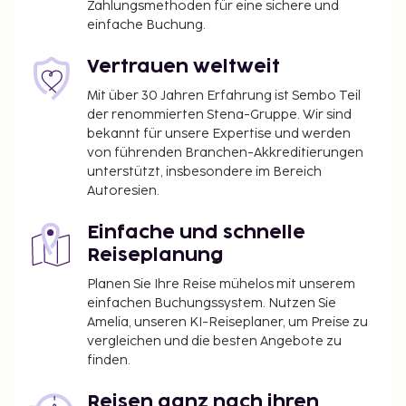
Zahlungsmethoden für eine sichere und
Dezember): 23 USD
einfache Buchung.
Kinderpreis für ein Weihnachtsgaladinner (25.
Dezember): 15 USD (ab 1 bis 12 Jahre)
Vertrauen weltweit
Gebühr für das Galadinner am Silvesterabend
Mit über 30 Jahren Erfahrung ist Sembo Teil
(31. Dezember): 23 USD
der renommierten Stena-Gruppe. Wir sind
Kinderpreis für das Galadinner am
bekannt für unsere Expertise und werden
Silvesterabend (31. Dezember): 15 USD (ab 1 bis 12
von führenden Branchen-Akkreditierungen
Jahre)
unterstützt, insbesondere im Bereich
Gebühr für das Galadinner am Neujahrstag (1.
Autoresien.
Januar): 23 USD
Einfache und schnelle
Kinderpreis für das Galadinner am Neujahrstag
(1. Januar): 15 USD (bis 12 Jahre)
Reiseplanung
Gebühr für das Galadinner am Valentinstag (14.
Planen Sie Ihre Reise mühelos mit unserem
Februar): 23 USD
einfachen Buchungssystem. Nutzen Sie
Kinderpreis für das Galadinner am Valentinstag
Amelia, unseren KI-Reiseplaner, um Preise zu
(14. Februar): 15 USD (bis 12 Jahre)
vergleichen und die besten Angebote zu
finden.
Möglicherweise musst du in der Unterkunft die
folgenden Gebühren bezahlen: ecuadorianische
Reisen ganz nach ihren