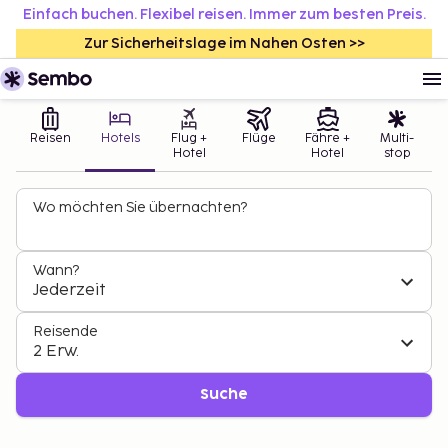
Einfach buchen. Flexibel reisen. Immer zum besten Preis.
Zur Sicherheitslage im Nahen Osten >>
Reisen
Hotels
Flug +
Flüge
Fähre +
Multi-
Hotel
Hotel
stop
Wo möchten Sie übernachten?
Wann?
Jederzeit
Reisende
2 Erw.
Suche