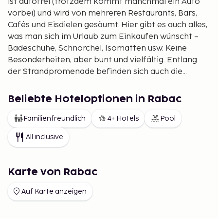
ist autofrei (trotzdem kommt manchmal ein Auto
vorbei) und wird von mehreren Restaurants, Bars,
Cafés und Eisdielen gesäumt. Hier gibt es auch alles,
was man sich im Urlaub zum Einkaufen wünscht –
Badeschuhe, Schnorchel, Isomatten usw. Keine
Besonderheiten, aber bunt und vielfältig. Entlang
der Strandpromenade befinden sich auch die
Badeplätze und die kleinen, herrlichen Buchten mit
feinem Kies. Je weiter man sich vom Zentrum
Beliebte Hoteloptionen in Rabac
entfernt, desto ruhiger wird es. Die Straßen hierher
sind gut und es ist leicht, sich zurechtzufinden.
Familienfreundlich
4+ Hotels
Pool
Rabac von heute ist ein ausgezeichneter Ferienort
All inclusive
für Familien mit Kindern.
Karte von Rabac
Auf Karte anzeigen