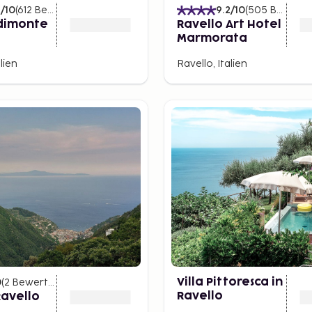
6
/10
(
612
Bewertungen
)
9.2
/10
(
505
Bewertungen
edimonte
Ravello Art Hotel
Marmorata
lien
Ravello, Italien
0
(
2
Bewertungen
)
Villa Pittoresca in
Ravello
avello