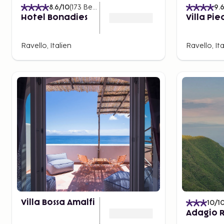
8.6
/10
(
173
Bewertungen
)
9.
Hotel Bonadies
Villa Pi
Ravello, Italien
Ravello, Ita
Villa Bossa Amalfi
10
/1
Adagio R