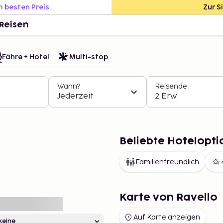
m besten Preis.
Zur S
Reisen
Fähre + Hotel
Multi-stop
Wann?
Reisende
Jederzeit
2 Erw.
Beliebte Hotelopti
Familienfreundlich
Karte von Ravello
Auf Karte anzeigen