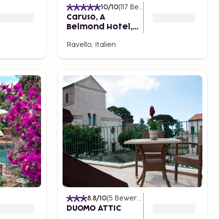
)
10
/10
(
117
Bewertungen
)
Caruso, A
Belmond Hotel,
Amalfi Coast
Ravello, Italien
8.8
/10
(
5
Bewertungen
)
DUOMO ATTIC