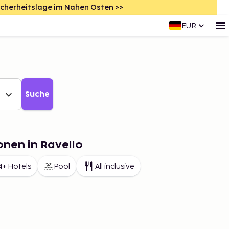
icherheitslage im Nahen Osten >>
EUR
Suche
onen in Ravello
4+ Hotels
Pool
All inclusive