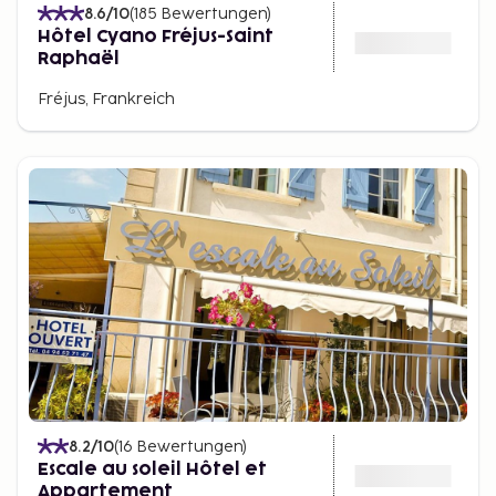
8.6
/10
(
185
Bewertungen
)
Hôtel Cyano Fréjus-Saint
Raphaël
Fréjus, Frankreich
8.2
/10
(
16
Bewertungen
)
Escale au soleil Hôtel et
Appartement