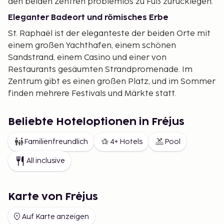
den beiden Zentren problemlos zu Fuß zurücklegen.
Eleganter Badeort und römisches Erbe
St. Raphaël ist der eleganteste der beiden Orte mit
einem großen Yachthafen, einem schönen
Sandstrand, einem Casino und einer von
Restaurants gesäumten Strandpromenade. Im
Zentrum gibt es einen großen Platz, und im Sommer
finden mehrere Festivals und Märkte statt.
Das ältere Stadtzentrum von Fréjus liegt einige
Kilometer oberhalb der Küstenlinie und hat einen
Beliebte Hoteloptionen in Fréjus
sehr lokalen Charakter mit Spuren aus der
Familienfreundlich
4+ Hotels
Pool
Römerzeit. Unterhalb befindet sich der Hafen und
das Viertel "Port-Fréjus", das aus deutlich
All inclusive
moderneren Gebäuden besteht und in
unmittelbarer Nähe zu schönen Sandstränden liegt.
Karte von Fréjus
Saint-Aygulf
Einige Kilometer westlich von Fréjus liegt der kleine
Auf Karte anzeigen