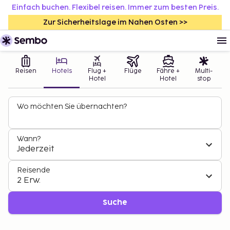
Einfach buchen. Flexibel reisen. Immer zum besten Preis.
Zur Sicherheitslage im Nahen Osten >>
Reisen
Hotels
Flug +
Flüge
Fähre +
Multi-
Hotel
Hotel
stop
Wo möchten Sie übernachten?
Wann?
Jederzeit
Reisende
2 Erw.
Suche