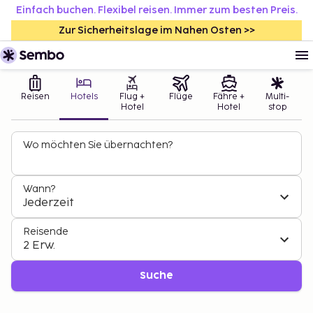
Einfach buchen. Flexibel reisen. Immer zum besten Preis.
Zur Sicherheitslage im Nahen Osten >>
Reisen
Hotels
Flug +
Flüge
Fähre +
Multi-
Hotel
Hotel
stop
Wo möchten Sie übernachten?
Wann?
Jederzeit
Reisende
2 Erw.
Suche