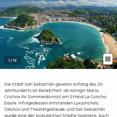
1
/
14
Die Stadt San Sebastián gewann Anfang des 20.
Jahrhunderts an Beliebtheit, als Königin Maria
Cristina ihr Sommerdomizil am Strand La Concha
baute. Infolgedessen entstanden Luxushotels,
Casinos und Theatergebäude, und San Sebastián
wurde eine der populärsten Städte Spaniens. Auch