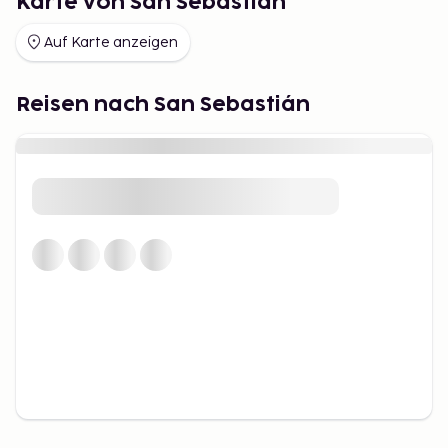
Karte von San Sebastián
absolutes Muss: Arzak gilt als Inspiration für die
Küche in den besten Restaurants des Landes. In der
Auf Karte anzeigen
Gegend gibt es drei Restaurants mit 3 Sternen im
Michelin-Guide.
Reisen nach San Sebastián
Der La Concha-Strand – der bekannteste – liegt in
der Stadt und ist muschelförmig, daher der Name.
Nicht weit entfernt liegt der Ondarreta-Strand, der
bei jüngeren Besuchern beliebt ist und gute Surf-
Möglichkeiten bietet.
San Sebastián ist für seine internationalen Film- und
Jazzfestivals bekannt, die jedes Jahr zahlreiche
Prominente anziehen.
Mieten Sie ein Auto, um das Baskenland ein paar
Tage zu erkunden. Fahren Sie entlang der Küste, um
charmante Dörfer, weite Strände und eine wirklich
grüne Landschaft zu erleben. Halten Sie in einem
kleinen Dorf für ein Mittagessen und probieren Sie