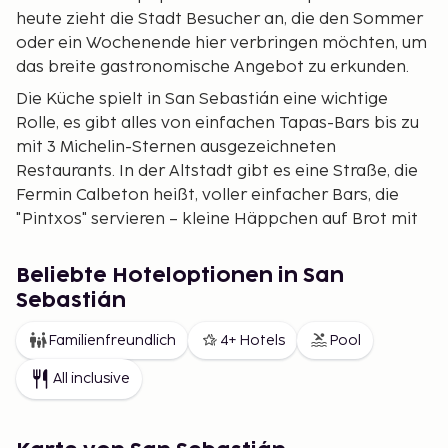
heute zieht die Stadt Besucher an, die den Sommer
oder ein Wochenende hier verbringen möchten, um
das breite gastronomische Angebot zu erkunden.
Die Küche spielt in San Sebastián eine wichtige
Rolle, es gibt alles von einfachen Tapas-Bars bis zu
mit 3 Michelin-Sternen ausgezeichneten
Restaurants. In der Altstadt gibt es eine Straße, die
Fermin Calbeton heißt, voller einfacher Bars, die
"Pintxos" servieren – kleine Häppchen auf Brot mit
verschiedenen Belägen wie Käse oder Garnelen.
Man nimmt einfach Platz an der Bar, greift zu einem
Beliebte Hoteloptionen in San
Teller und wählt die "Pintxos", die am spannendsten
Sebastián
aussehen, dazu empfiehlt sich ein Bier oder ein Glas
Rioja. Nehmen Sie nur einen "Pintxo" pro Bar und
Familienfreundlich
4+ Hotels
Pool
ziehen Sie dann zur nächsten Bar weiter...
All inclusive
Wenn Sie lieber sitzend speisen möchten, sollten Sie
im Arzak (
www.arzak.info
) reservieren, einem mit 3
Michelin-Sternen ausgezeichneten Restaurant. Ein