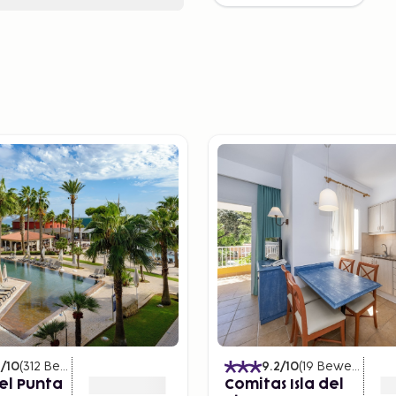
4
/10
(
312
Bewertungen
)
9.2
/10
(
19
Bewertungen
el Punta
Comitas Isla del