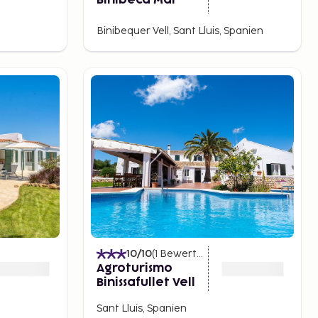
Binibeca Mar
Binibequer Vell, Sant Lluis, Spanien
10
/10
(
1
Bewertungen
)
Agroturismo
Binissafullet Vell
Sant Lluis, Spanien