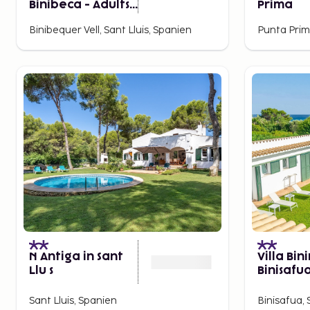
Binibeca - Adults
Prima
Recommended-
Binibequer Vell, Sant Lluis, Spanien
Punta Prim
by Pierre &
Vacances
Premium
N Antiga in Sant
Villa Bin
Llu s
Binisafu
Sant Lluis, Spanien
Binisafua,