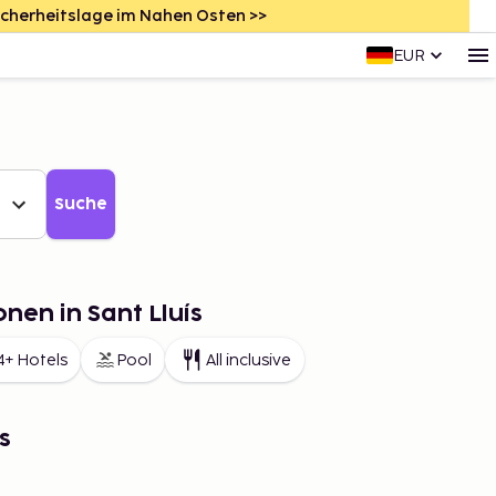
icherheitslage im Nahen Osten >>
EUR
Suche
nen in Sant Lluís
4+ Hotels
Pool
All inclusive
s