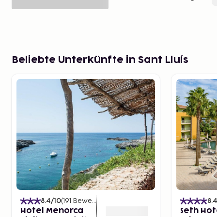
Beliebte Unterkünfte in Sant Lluís
8.4
/10
(
191
Bewertungen
)
8.
Hotel Menorca
Seth Hot