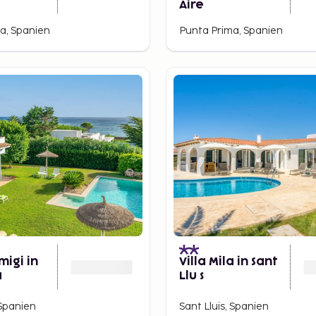
Aire
a, Spanien
Punta Prima, Spanien
imigi in
Villa Mila in Sant
a
Llu s
 Spanien
Sant Lluis, Spanien