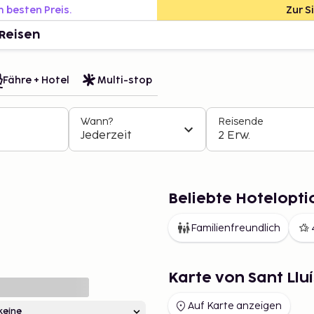
m besten Preis.
Zur S
Reisen
Fähre + Hotel
Multi-stop
Wann?
Reisende
Jederzeit
2 Erw.
Beliebte Hoteloptio
Familienfreundlich
Karte von Sant Lluí
Auf Karte anzeigen