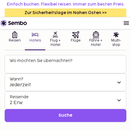
Einfach buchen. Flexibel reisen. Immer zum besten Preis.
Zur Sicherheitslage im Nahen Osten >>
Reisen
Hotels
Flug +
Flüge
Fähre +
Multi-
Hotel
Hotel
stop
Wo möchten Sie übernachten?
Wann?
Jederzeit
Reisende
2 Erw.
Suche