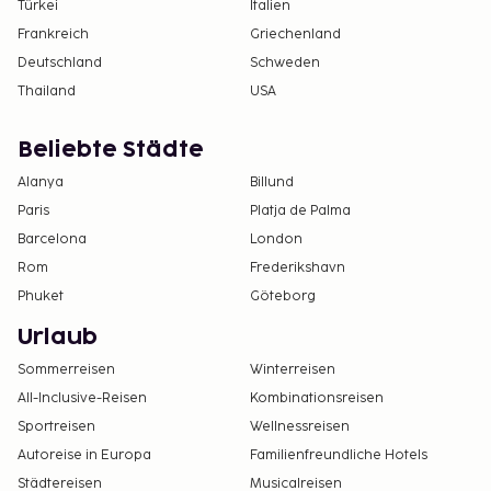
Türkei
Italien
Frankreich
Griechenland
Deutschland
Schweden
Thailand
USA
Beliebte Städte
Alanya
Billund
Paris
Platja de Palma
Barcelona
London
Rom
Frederikshavn
Phuket
Göteborg
Urlaub
Sommerreisen
Winterreisen
All-Inclusive-Reisen
Kombinationsreisen
Sportreisen
Wellnessreisen
Autoreise in Europa
Familienfreundliche Hotels
Städtereisen
Musicalreisen