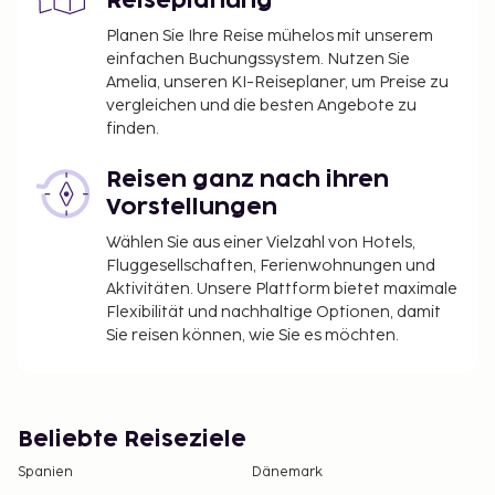
Reiseplanung
Abgabe befreit.
Die Stadt erhebt vom 1. Mai bis 31. Oktober eine
Planen Sie Ihre Reise mühelos mit unserem
einfachen Buchungssystem. Nutzen Sie
Tourismusabgabe in Höhe von 2.20 EUR pro
Amelia, unseren KI-Reiseplaner, um Preise zu
Person, pro Nacht, für bis zu 9 Übernachtungen,
vergleichen und die besten Angebote zu
sowie 1.10 EUR darüber hinaus. Kinder unter 16
finden.
Jahren sind von dieser Abgabe befreit.
Reisen ganz nach ihren
Diese Liste enthält alle Gebühren, die uns von der
Vorstellungen
Unterkunft mitgeteilt wurden.
Wählen Sie aus einer Vielzahl von Hotels,
Aufgrund nationaler Bestimmungen sind
Fluggesellschaften, Ferienwohnungen und
Bargeldtransaktionen in dieser Unterkunft nur
Aktivitäten. Unsere Plattform bietet maximale
bis zu einer Höhe von 1000 EUR erlaubt. Weitere
Flexibilität und nachhaltige Optionen, damit
Informationen erhältst du auf Nachfrage direkt
Sie reisen können, wie Sie es möchten.
bei der Unterkunft. Die Kontaktinformationen
findest du auf deiner Buchungsbestätigung.
Im Mietpreis der Unterkunft ist eine
obligatorische Gebühr für die Reinigung
Beliebte Reiseziele
enthalten.
Spanien
Dänemark