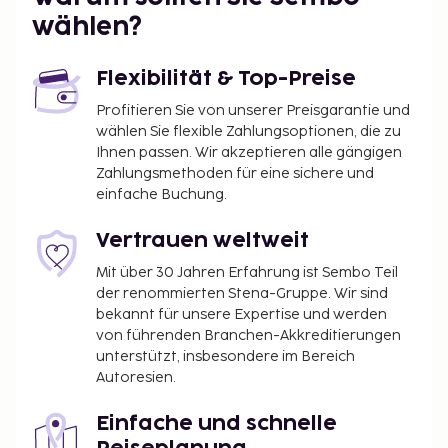
Du wirst gebeten, die folgenden Gebühren direkt in
wählen?
der Unterkunft zu zahlen. Gebühren beinhalten
möglicherweise geltende Steuern:
Flexibilität & Top-Preise
Die Gemeindeverwaltung erhebt eine vor Ort zu
Profitieren Sie von unserer Preisgarantie und
entrichtende Übernachtungssteuer bzw.
wählen Sie flexible Zahlungsoptionen, die zu
Tourismusabgabe. Ab der 8. Übernachtung
Ihnen passen. Wir akzeptieren alle gängigen
reduziert sich die Abgabe um 50% und Kinder
Zahlungsmethoden für eine sichere und
bis zu 16 Jahren sind von der Steuer befreit.
einfache Buchung.
Weitere Reduzierungen und Befreiungen von
dieser Abgabe sind möglich. Weitere
Vertrauen weltweit
Informationen erhältst du von der Unterkunft.
Mit über 30 Jahren Erfahrung ist Sembo Teil
Die Kontaktdaten findest du auf deiner
der renommierten Stena-Gruppe. Wir sind
Buchungsbestätigung.
bekannt für unsere Expertise und werden
Die Stadt erhebt vom 1. November bis 30. April
von führenden Branchen-Akkreditierungen
unterstützt, insbesondere im Bereich
eine Tourismusabgabe in Höhe von 0.55 EUR
Autoresien.
pro Person, pro Nacht, für bis zu 9
Übernachtungen, sowie 0.28 EUR darüber
Einfache und schnelle
hinaus. Kinder unter 16 Jahren sind von dieser