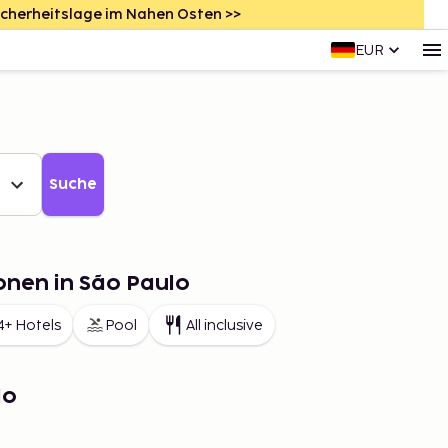
icherheitslage im Nahen Osten >>
EUR
Suche
onen in São Paulo
4+ Hotels
Pool
All inclusive
lo