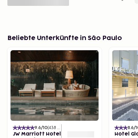
Beliebte Unterkünfte in São Paulo
9.6
/10
(
438
Bewertungen
)
8.6
/1
JW Marriott Hotel
Hotel Gl