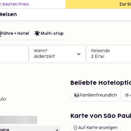
m besten Preis.
Zur S
Reisen
Fähre + Hotel
Multi-stop
Wann?
Reisende
Jederzeit
2 Erw.
Beliebte Hotelopti
Familienfreundlich
ulo
Karte von São Pau
Auf Karte anzeigen