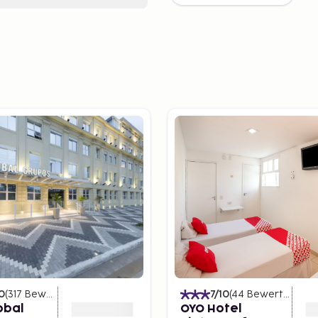
0
(
317
Bewertungen
)
7
/10
(
44
Bewertungen
)
obal
OYO Hotel