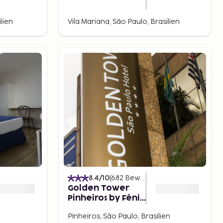
lien
Vila Mariana, São Paulo, Brasilien
8.4
/10
(
682
Bewertungen
)
Golden Tower
Pinheiros by Fênix
Hotéis
Pinheiros, São Paulo, Brasilien