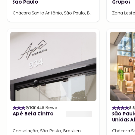
Sao Paulo
Grupos
Chácara Santo Antônio, São Paulo, Brasilien
Zona Leste,
9
/10
(
1448
Bewertungen
)
8.8
Apê Bela Cintra
São Paul
Unidas A
by Meliá
Consolação, São Paulo, Brasilien