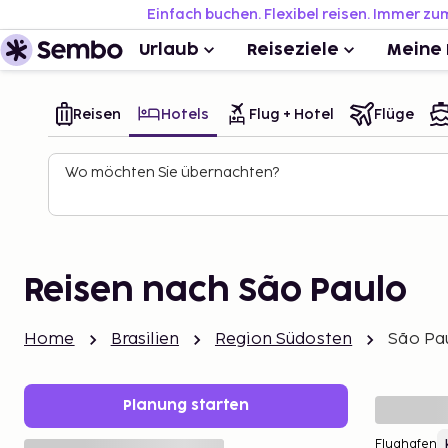
Einfach buchen. Flexibel reisen. Immer zu
Urlaub
Reiseziele
Meine 
Reisen
Hotels
Flug + Hotel
Flüge
Wo möchten Sie übernachten?
Reisen nach São Paulo
Home
Brasilien
Region Südosten
São Pa
Planung starten
Flughafen