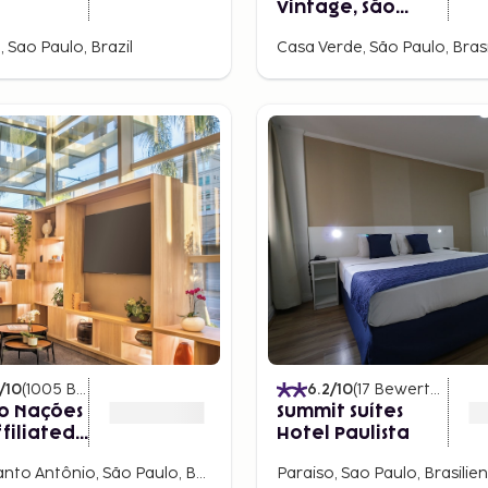
Vintage, São
Paulo
 Sao Paulo, Brazil
Casa Verde, São Paulo, Brasi
/10
(
1005
Bewertungen
)
6.2
/10
(
17
Bewertungen
)
o Nações
Summit Suítes
ffiliated
Hotel Paulista
Chácara Santo Antônio, São Paulo, Brasilien
Paraiso, Sao Paulo, Brasilien