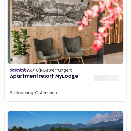
9.6
/10
(
11
Bewertungen
)
Apartmentresort MyLodge
Schladming, Österreich