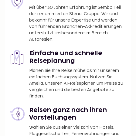
Die offizielle Sternebewertung für diese Unterkunft
wurde von der Französischen Zentrale für Tourismus,
Mit über 30 Jahren Erfahrung ist Sembo Teil
der renommierten Stena-Gruppe. Wir sind
ATOUT France, erstellt.
bekannt für unsere Expertise und werden
Du wirst gebeten, die folgenden Gebühren direkt in
von führenden Branchen-Akkreditierungen
der Unterkunft zu zahlen. Gebühren beinhalten
unterstützt, insbesondere im Bereich
möglicherweise geltende Steuern:
Autoresien.
Die Stadtverwaltung erhebt eine
Einfache und schnelle
Tourismusabgabe: 8.45 EUR pro Person/pro
Reiseplanung
Nacht. Kinder unter 18 Jahren sind von der
Abgabe befreit.
Planen Sie Ihre Reise mühelos mit unserem
einfachen Buchungssystem. Nutzen Sie
Diese Liste enthält alle Gebühren, die uns von der
Amelia, unseren KI-Reiseplaner, um Preise zu
Unterkunft mitgeteilt wurden.
vergleichen und die besten Angebote zu
finden.
Aufpreis für das Frühstücksbuffet: ca. 18 EUR für
Erwachsene und ca. 12 EUR für Kinder
Reisen ganz nach ihren
Parkplätze ohne Parkservice (überdacht): 10
Vorstellungen
EUR pro Nacht
Wählen Sie aus einer Vielzahl von Hotels,
Gebühr für frühen Check-in: 30 EUR (je nach
Fluggesellschaften, Ferienwohnungen und