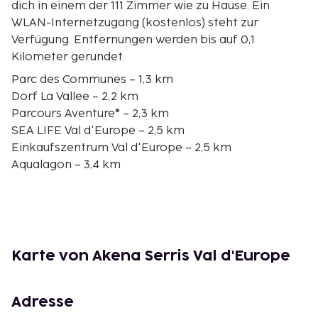
dich in einem der 111 Zimmer wie zu Hause. Ein
WLAN-Internetzugang (kostenlos) steht zur
Verfügung. Entfernungen werden bis auf 0,1
Kilometer gerundet.
Parc des Communes – 1,3 km
Dorf La Vallee – 2,2 km
Parcours Aventure® – 2,3 km
SEA LIFE Val d'Europe – 2,5 km
Einkaufszentrum Val d'Europe – 2,5 km
Aqualagon – 3,4 km
Disney Village – 4,3 km
Golf Paris Val d’Europe – 4,6 km
Esplanade der Religionen und Kulturen – 4,7 km
Disneyland® Paris – 4,8 km
Aquatonic Paris Val d’Europe – 4,8 km
Karte von Akena Serris Val d'Europe
Kulturzentrum Ferme Sainte-Geneviève – 4,9 km
Totenmanns-Labyrinth – 6,2 km
Golfplatz Bussy-Guermantes – 6,6 km
Adresse