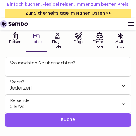
Einfach buchen. Flexibel reisen. Immer zum besten Preis.
Zur Sicherheitslage im Nahen Osten >>
Reisen
Hotels
Flug +
Flüge
Fähre +
Multi-
Hotel
Hotel
stop
Wo möchten Sie übernachten?
Wann?
Jederzeit
Reisende
2 Erw.
Suche