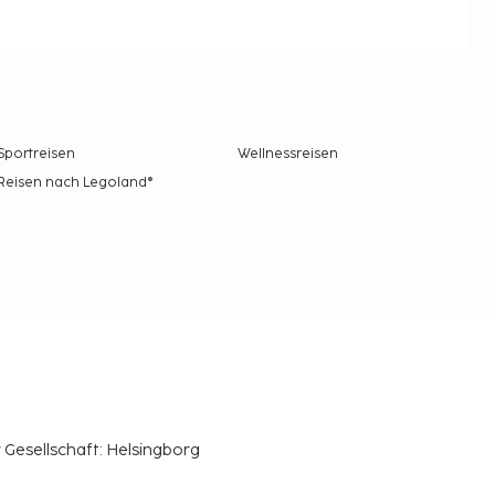
Sportreisen
Wellnessreisen
Reisen nach Legoland®
r Gesellschaft: Helsingborg