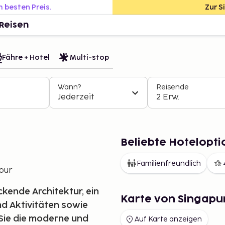
m besten Preis.
Zur S
Reisen
Fähre + Hotel
Multi-stop
Wann?
Reisende
Jederzeit
2 Erw.
Beliebte Hotelopti
Familienfreundlich
pur
kende Architektur, ein
Karte von Singapu
d Aktivitäten sowie
 Sie die moderne und
Auf Karte anzeigen