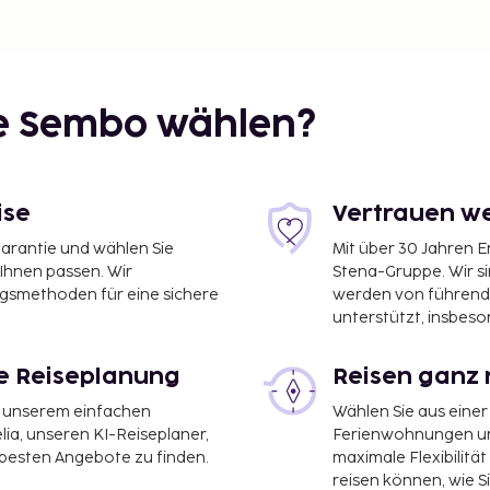
 in Singapur enorm und
 und oft werden
ie Sembo wählen?
Ein lokaler Favorit ist
hiedenen Soßen. Einfach,
ise
Vertrauen we
öchten, sollten Sie im
garantie und wählen Sie
Mit über 30 Jahren 
chen Kolonialstil –
 Ihnen passen. Wir
Stena-Gruppe. Wir s
– das Rezept wurde von
ngsmethoden für eine sichere
werden von führend
n.
unterstützt, insbeso
wissotel Stamford, dem
h hohen Preisen.
le Reiseplanung
Reisen ganz 
it unserem einfachen
Wählen Sie aus einer
ia, unseren KI-Reiseplaner,
Ferienwohnungen und
ichtungen. Viele liegen in
 besten Angebote zu finden.
maximale Flexibilitä
at Quay und die Orchard
reisen können, wie S