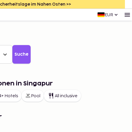
icherheitslage im Nahen Osten >>
EUR
Suche
onen in Singapur
4+ Hotels
Pool
All inclusive
r