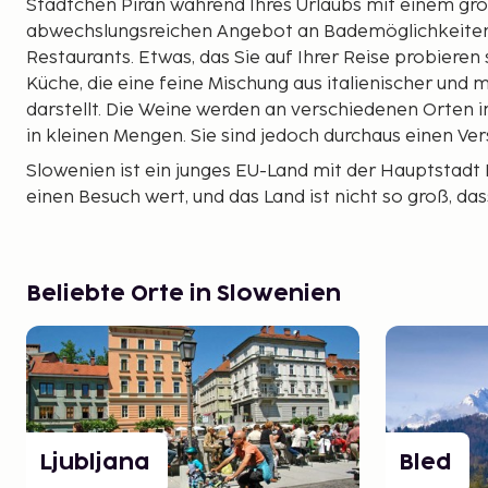
Städtchen Piran während Ihres Urlaubs mit einem gr
abwechslungsreichen Angebot an Bademöglichkeiten
Restaurants. Etwas, das Sie auf Ihrer Reise probieren s
Küche, die eine feine Mischung aus italienischer und 
darstellt. Die Weine werden an verschiedenen Orten i
in kleinen Mengen. Sie sind jedoch durchaus einen Ver
Slowenien ist ein junges EU-Land mit der Hauptstadt Lj
einen Besuch wert, und das Land ist nicht so groß, da
schnell von der Küste ins Landesinnere bewegen kann –
nicht lange Strecken während ihres Urlaubs zurückle
gibt es auch die berühmten Tropfsteinhöhlen von Pos
Beliebte Orte in Slowenien
Kilometer entfernt das Dorf Lipica. Von hier stamm
Lipizzaner-Pferde.
Nur zwei Autostunden von der Küste entfernt beginn
Hier gibt es Möglichkeiten für herrliche Wanderung
in kleinen Seen während Ihres Urlaubs. Ein Besuch wer
an einem schönen und badefreundlichen See, umgeb
Ljubljana
Bled