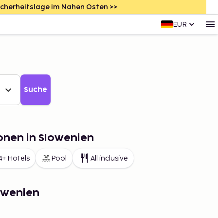
icherheitslage im Nahen Osten >>
EUR
Suche
onen in Slowenien
4+ Hotels
Pool
All inclusive
lowenien