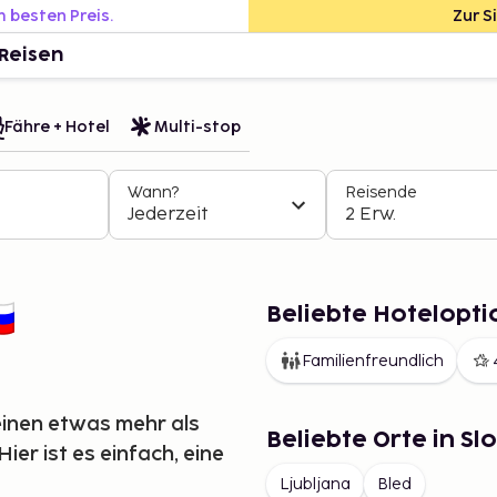
m besten Preis.
Zur S
Reisen
Fähre + Hotel
Multi-stop
Wann?
Reisende
Jederzeit
2 Erw.
Beliebte Hotelopti
Familienfreundlich
einen etwas mehr als
Beliebte Orte in S
ier ist es einfach, eine
Ljubljana
Bled