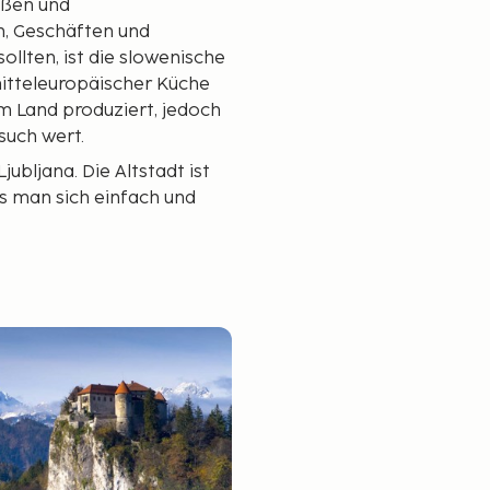
oßen und
, Geschäften und
ollten, ist die slowenische
mitteleuropäischer Küche
m Land produziert, jedoch
such wert.
ubljana. Die Altstadt ist
ss man sich einfach und
 ideal für diejenigen, die
gen möchten. In Slowenien
tojna und einige
en die berühmten
en die slowenischen Alpen.
en, aber auch Schwimmen
t ist der Ort Bled, gelegen
en von hohen Bergen.