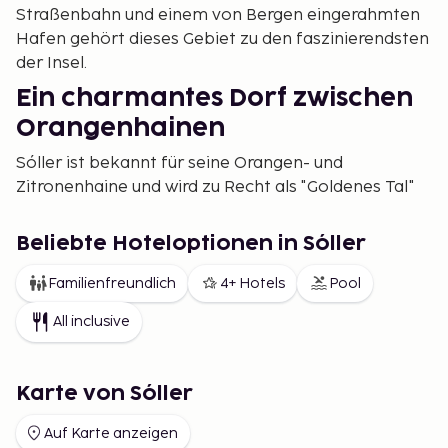
Straßenbahn und einem von Bergen eingerahmten
Hafen gehört dieses Gebiet zu den faszinierendsten
der Insel.
Ein charmantes Dorf zwischen
Orangenhainen
Sóller ist bekannt für seine Orangen- und
Zitronenhaine und wird zu Recht als "Goldenes Tal"
bezeichnet. Das Herz der Stadt ist der lebhafte
Platz Plaça de la Constitució, umgeben von Cafés, in
Beliebte Hoteloptionen in Sóller
denen Einheimische und Touristen die entspannte
Atmosphäre genießen. Hier steht auch die
Familienfreundlich
4+ Hotels
Pool
beeindruckende Kirche Sant Bartomeu, deren
All inclusive
modernistische Fassade von einem Schüler Gaudís
entworfen wurde. Die schmalen Gassen der Stadt
und die charmanten Geschäfte bieten eine perfekte
Karte von Sóller
Mischung aus Geschichte und Gegenwart.
Auf Karte anzeigen
Der "Orangenzug" – eine