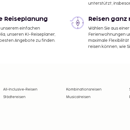
unterstützt, insbeso
lle ist atemberaubend,
n in eine andere Zeit.
le Reiseplanung
Reisen ganz 
dy, das kulturelle Zentrum
Dalada Maligawa), in dem
it unserem einfachen
Wählen Sie aus einer
 ist erfüllt von Weihrauch,
ia, unseren KI-Reiseplaner,
Ferienwohnungen und
 besten Angebote zu finden.
maximale Flexibilitä
reisen können, wie S
innere Ruhe
 auch ein Ort der
rtausenden praktiziert,
ndlungen, Detox und
All-Inclusive-Reisen
Kombinationsreisen
Städtereisen
Musicalreisen
r ruhigen Tagen in einem
en und dem Duft von