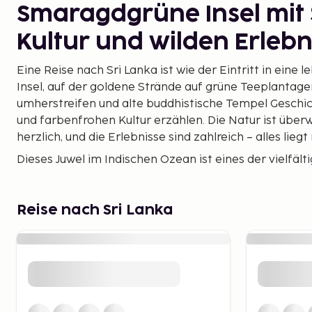
Smaragdgrüne Insel mit 
Kultur und wilden Erlebn
Eine Reise nach Sri Lanka ist wie der Eintritt in eine 
Insel, auf der goldene Strände auf grüne Teeplantagen
umherstreifen und alte buddhistische Tempel Geschic
und farbenfrohen Kultur erzählen. Die Natur ist über
herzlich, und die Erlebnisse sind zahlreich – alles lieg
Dieses Juwel im Indischen Ozean ist eines der vielfält
faszinierendsten Reiseziele Asiens. Von Surfparadies
zu kolonialem Charme und spiritueller Stille – Sri Lan
Strand, Dschungel und Kultur in perfekter Harmonie 
Reise nach Sri Lanka
Die schönsten Strände in
Von Surfern bis zur Stille
Entlang der Süd- und Südwestküste liegen einige der 
Lankas. Mirissa lockt mit entspannter Atmosphäre, W