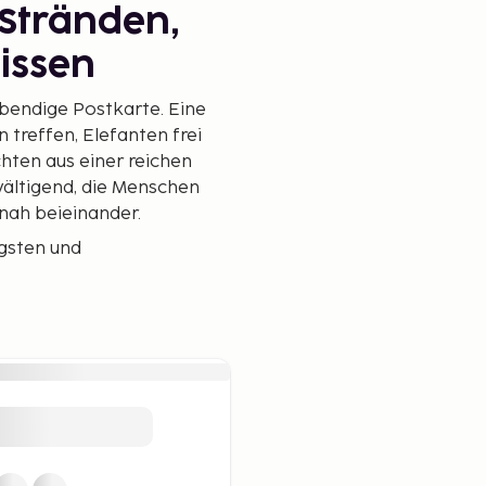
Stränden,
issen
lebendige Postkarte. Eine
 treffen, Elefanten frei
hten aus einer reichen
wältigend, die Menschen
t nah beieinander.
igsten und
en und Regenwald bis hin
ka ist der Ort, an dem
aufeinandertreffen.
 Sri Lanka –
schönsten Strände Sri
al- und