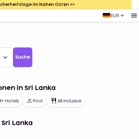
icherheitslage im Nahen Osten >>
EUR
Suche
onen in Sri Lanka
4+ Hotels
Pool
All inclusive
 Sri Lanka