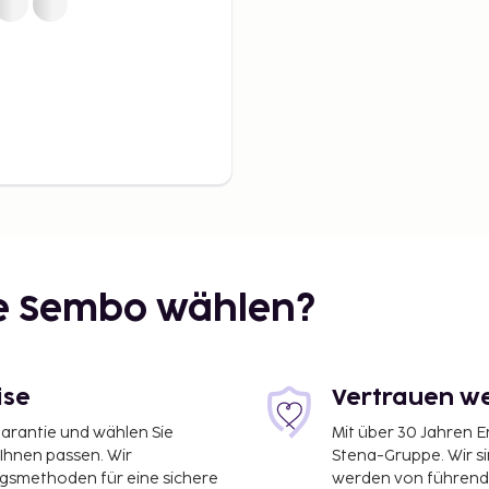
Unawatuna ist lebendig
sblaues Wasser und weite
iner der bekanntesten
annte Gemeinschaft unter
frischem gegrilltem
Safari,
e
ie Sembo wählen?
-Nationalpark, wo
die Savanne teilen.
ise
Vertrauen we
 Naturliebhaber.
garantie und wählen Sie
Mit über 30 Jahren 
 Fahrt mit dem berühmten
 Ihnen passen. Wir
Stena-Gruppe. Wir s
Bahnstrecken der Welt.
ngsmethoden für eine sichere
werden von führend