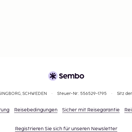
eunde und
Sri Lanka ist ein Reiseziel
öse Villen und
nen Rhythmus zu finden –
as historische Galle Fort,
 von Anuradhapura, Surfen
aja.
anka
ähriges Reiseziel. Das
ELSINGBORG, SCHWEDEN
Steuer-Nr.: 556529-1795
Sitz de
ür die Südwestküste
, für die Ostküste (Arugam
rung
Reisebedingungen
Sicher mit Reisegarantie
Rei
Registrieren Sie sich für unseren Newsletter