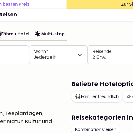
m besten Preis.
Zur S
Reisen
Fähre + Hotel
Multi-stop
Wann?
Reisende
Jederzeit
2 Erw.
Beliebte Hotelopti
Familienfreundlich
en, Teeplantagen,
Reisekategorien in
ler Natur, Kultur und
Kombinationsreisen