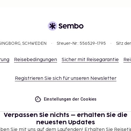
K pro Nacht
 alle Informationen.
e Steuern und können
ellen Orientierung und
ELSINGBORG, SCHWEDEN
Steuer-Nr.: 556529-1795
Sitz de
ndlich).
rung
Reisebedingungen
Sicher mit Reisegarantie
Rei
Registrieren Sie sich für unseren Newsletter
Einstellungen der Cookies
Verpassen Sie nichts – erhalten Sie die
neuesten Updates
iben Sie mit uns auf dem Laufenden! Erhalten Sie Reiseti