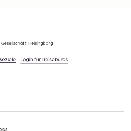
r Gesellschaft: Helsingborg
seziele
Login für Reisebüros
pps,