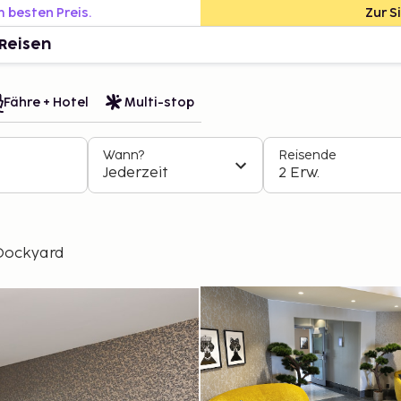
m besten Preis.
Zur S
Reisen
Fähre + Hotel
Multi-stop
Wann?
Reisende
Jederzeit
2 Erw.
Dockyard