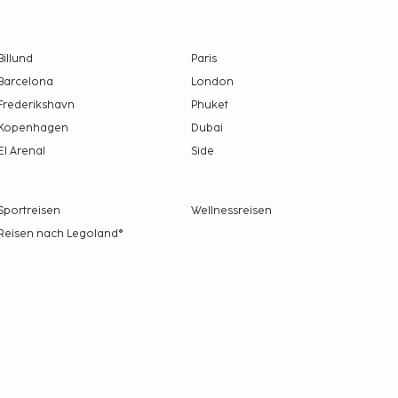
Billund
Paris
Barcelona
London
Frederikshavn
Phuket
Kopenhagen
Dubai
El Arenal
Side
Sportreisen
Wellnessreisen
Reisen nach Legoland®