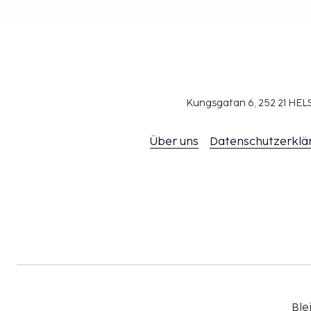
Nutzungsgebühr für das Zusatzbett: 275.0 SE
Die oben aufgeführte Liste enthält vielleicht nicht
Gebühren und Kautionen enthalten eventuell kein
sich ändern.
In dieser Unterkunft sind Gäste jeglicher sexu
Kungsgatan 6, 252 21 H
Geschlechtsidentität willkommen (LGBTQ+-freu
Über uns
Datenschutzerklä
Ble