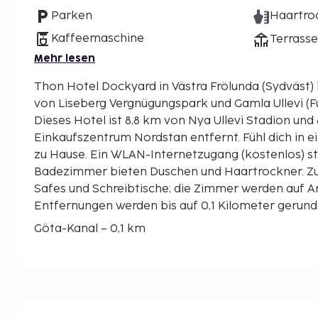
Parken
Haartro
Kaffeemaschine
Terrasse
Mehr lesen
Thon Hotel Dockyard in Västra Frölunda (Sydväst) i
von Liseberg Vergnügungspark und Gamla Ullevi (Fu
Dieses Hotel ist 8,8 km von Nya Ullevi Stadion und
Einkaufszentrum Nordstan entfernt. Fühl dich in 
zu Hause. Ein WLAN-Internetzugang (kostenlos) st
Badezimmer bieten Duschen und Haartrockner. Zu
Safes und Schreibtische; die Zimmer werden auf 
Entfernungen werden bis auf 0,1 Kilometer gerund
Göta-Kanal – 0,1 km
Rödasten Konsthall – 0,9 km
Stena Line Deutschlandterminal – 1,7 km
Eriksbergshallen – 2,6 km
Slottsskogen – 3 km
Ruddalen Sportplatz – 3,2 km