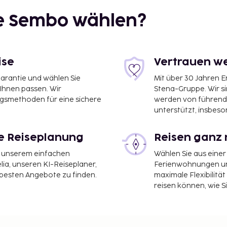
ie Sembo wählen?
ise
Vertrauen we
garantie und wählen Sie
Mit über 30 Jahren 
 Ihnen passen. Wir
Stena-Gruppe. Wir s
ngsmethoden für eine sichere
werden von führend
unterstützt, insbeso
en Landvetter (GOT) –
le Reiseplanung
Reisen ganz 
 Lobby, eine rund um die
it unserem einfachen
Wählen Sie aus einer
rung. Wenn du eine
ia, unseren KI-Reiseplaner,
Ferienwohnungen und
 Hotel eine gute Wahl,
 besten Angebote zu finden.
maximale Flexibilitä
reisen können, wie S
großen
nzzentrum und 5
hne Service (kostenlos).
blick: Terrasse. Nutz