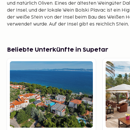
und natürlich Oliven. Eines der ältesten Weingüter Da
der Insel, und der lokale Wein Bolski Plavac ist ein Hig
der weiße Stein von der Insel beim Bau des Weißen H
verwendet wurde. Auf der Insel gibt es reichlich Stein
Dachdeckungen genutzt wird. Von Vidova Gora, dem h
(778 m ü. M.), der über eine holprige Straße erreichbar
auf Brač und die Nachbarinsel Hvar.
Beliebte Unterkünfte in Supetar