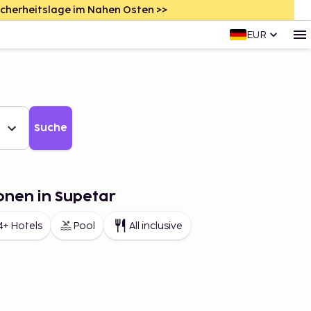
icherheitslage im Nahen Osten >>
EUR
Suche
onen in Supetar
4+ Hotels
Pool
All inclusive