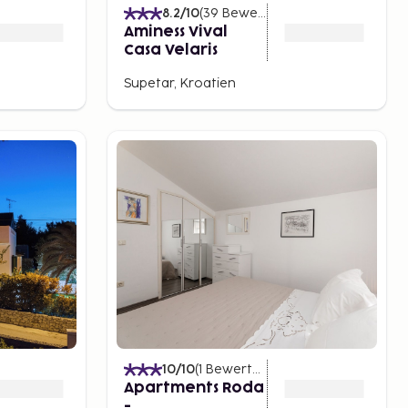
)
8.2
/10
(
39
Bewertungen
)
Aminess Vival
Casa Velaris
Supetar, Kroatien
10
/10
(
1
Bewertungen
)
Apartments Roda
-