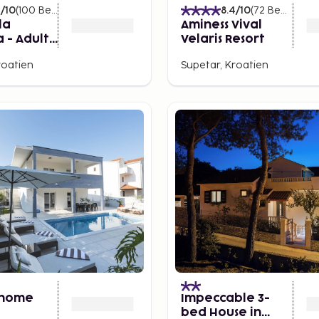
4
/10
(
100
Bewertungen
)
8.4
/10
(
72
Bewertungen
la
Aminess Vival
 - Adults
Velaris Resort
roatien
Supetar, Kroatien
 home
Impeccable 3-
bed House in