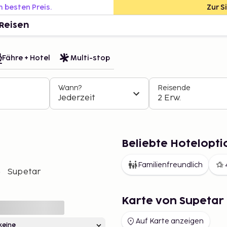
m besten Preis.
Zur S
Reisen
Fähre + Hotel
Multi-stop
Wann?
Reisende
Jederzeit
2 Erw.
Beliebte Hotelopti
Familienfreundlich
Supetar
Karte von Supetar
Auf Karte anzeigen