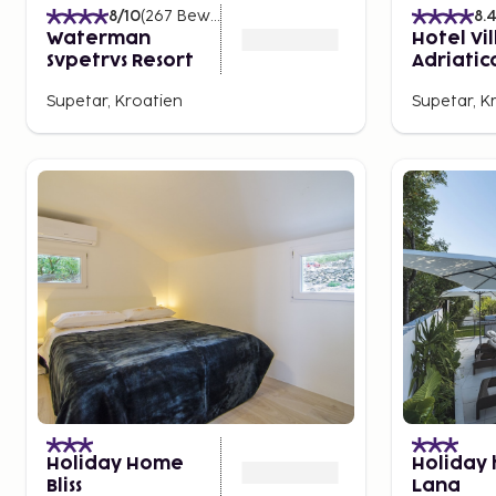
8
/10
(
267
Bewertungen
)
8.
Waterman
Hotel Vil
Svpetrvs Resort
Adriatica
only
Supetar, Kroatien
Supetar, K
Holiday Home
Holiday
Bliss
Lana