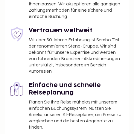
Kostenloses WLAN, ein Skiraum und ein Bankettsaal
Ihnen passen. Wir akzeptieren alle gängigen
Zahlungsmethoden für eine sichere und
stehen ebenfalls zur Verfügung. Nahe gelegene
einfache Buchung.
Attraktionen zu erreichen ist dank des Shuttles
(gegen Gebühr) ein Kinderspiel.
Vertrauen weltweit
Gebühr für Haustiere: 250 NOK pro Unterkunft,
pro Nacht
Mit über 30 Jahren Erfahrung ist Sembo Teil
der renommierten Stena-Gruppe. Wir sind
Die oben aufgeführte Liste enthält vielleicht nicht
bekannt für unsere Expertise und werden
alle Informationen. Gebühren und Kautionen
von führenden Branchen-Akkreditierungen
unterstützt, insbesondere im Bereich
enthalten eventuell keine Steuern und können sich
Autoresien.
ändern.
Kontaktloser Check-out ist verfügbar.
Einfache und schnelle
Reiseplanung
Planen Sie Ihre Reise mühelos mit unserem
einfachen Buchungssystem. Nutzen Sie
Amelia, unseren KI-Reiseplaner, um Preise zu
vergleichen und die besten Angebote zu
finden.