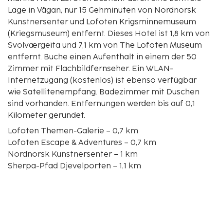
Lage in Vågan, nur 15 Gehminuten von Nordnorsk
Kunstnersenter und Lofoten Krigsminnemuseum
(Kriegsmuseum) entfernt. Dieses Hotel ist 1,8 km von
Svolværgeita und 7,1 km von The Lofoten Museum
entfernt. Buche einen Aufenthalt in einem der 50
Zimmer mit Flachbildfernseher. Ein WLAN-
Internetzugang (kostenlos) ist ebenso verfügbar
wie Satellitenempfang. Badezimmer mit Duschen
sind vorhanden. Entfernungen werden bis auf 0,1
Kilometer gerundet.
Lofoten Themen-Galerie – 0,7 km
Lofoten Escape & Adventures – 0,7 km
Nordnorsk Kunstnersenter – 1 km
Sherpa-Pfad Djevelporten – 1,1 km
Lofoten Krigsminnemuseum (Kriegsmuseum) – 1,1
km
Svolværgeita – 2,8 km
The Lofoten Museum – 7,1 km