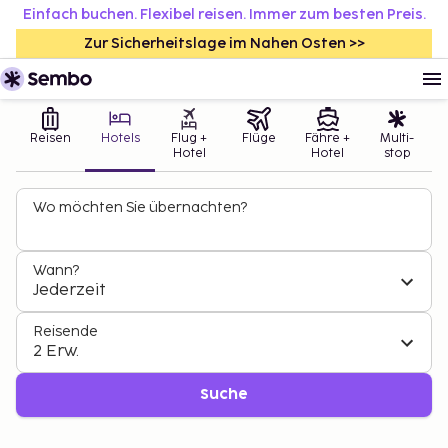
Einfach buchen. Flexibel reisen. Immer zum besten Preis.
Zur Sicherheitslage im Nahen Osten >>
Reisen
Hotels
Flug +
Flüge
Fähre +
Multi-
Hotel
Hotel
stop
Wo möchten Sie übernachten?
Wann?
Jederzeit
Reisende
2 Erw.
Suche