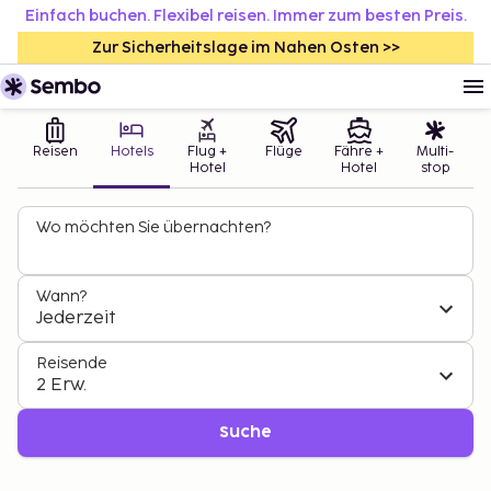
Einfach buchen. Flexibel reisen. Immer zum besten Preis.
Zur Sicherheitslage im Nahen Osten >>
Reisen
Hotels
Flug +
Flüge
Fähre +
Multi-
Hotel
Hotel
stop
Wo möchten Sie übernachten?
Wann?
Jederzeit
Reisende
2 Erw.
Suche