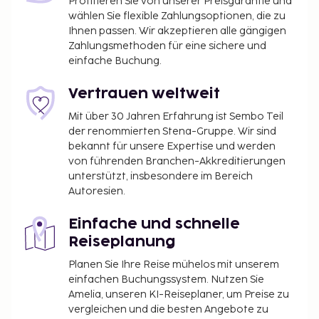
Profitieren Sie von unserer Preisgarantie und
Gebühr für den Flughafentransfer: 100000 VND
wählen Sie flexible Zahlungsoptionen, die zu
pro Zimmer (Einzelfahrkarte)
Ihnen passen. Wir akzeptieren alle gängigen
Zahlungsmethoden für eine sichere und
Früher Check-in gegen Gebühr möglich (je nach
einfache Buchung.
Verfügbarkeit)
Später Check-out gegen Gebühr möglich (je
Vertrauen weltweit
nach Verfügbarkeit)
Mit über 30 Jahren Erfahrung ist Sembo Teil
Die oben aufgeführte Liste enthält vielleicht nicht
der renommierten Stena-Gruppe. Wir sind
alle Informationen. Gebühren und Kautionen
bekannt für unsere Expertise und werden
enthalten eventuell keine Steuern und können sich
von führenden Branchen-Akkreditierungen
unterstützt, insbesondere im Bereich
ändern.
Autoresien.
In dieser Unterkunft sind keine Haustiere
gestattet, auch keine ausgebildeten Tiere wie z.
Einfache und schnelle
B. Blindenhunde.
Reiseplanung
Planen Sie Ihre Reise mühelos mit unserem
einfachen Buchungssystem. Nutzen Sie
Amelia, unseren KI-Reiseplaner, um Preise zu
vergleichen und die besten Angebote zu