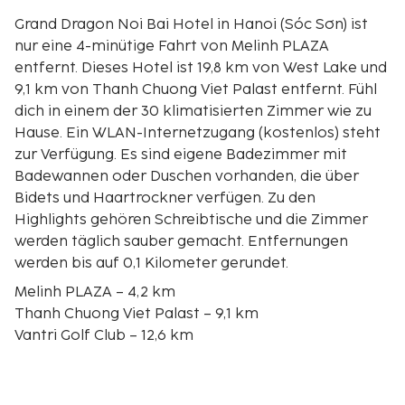
Grand Dragon Noi Bai Hotel in Hanoi (Sóc Sơn) ist
nur eine 4-minütige Fahrt von Melinh PLAZA
entfernt. Dieses Hotel ist 19,8 km von West Lake und
9,1 km von Thanh Chuong Viet Palast entfernt. Fühl
dich in einem der 30 klimatisierten Zimmer wie zu
Hause. Ein WLAN-Internetzugang (kostenlos) steht
zur Verfügung. Es sind eigene Badezimmer mit
Badewannen oder Duschen vorhanden, die über
Bidets und Haartrockner verfügen. Zu den
Highlights gehören Schreibtische und die Zimmer
werden täglich sauber gemacht. Entfernungen
werden bis auf 0,1 Kilometer gerundet.
Melinh PLAZA – 4,2 km
Thanh Chuong Viet Palast – 9,1 km
Vantri Golf Club – 12,6 km
BRG Legend Hill Golf Resort – 14,9 km
Tam Đảo Nationalpark – 17,5 km
Zitadelle Cổ Loa – 18,5 km