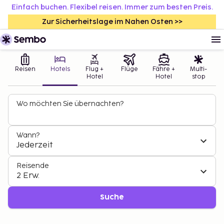
Einfach buchen. Flexibel reisen. Immer zum besten Preis.
Zur Sicherheitslage im Nahen Osten >>
Reisen
Hotels
Flug +
Flüge
Fähre +
Multi-
Hotel
Hotel
stop
Wo möchten Sie übernachten?
Wann?
Jederzeit
Reisende
2 Erw.
Suche