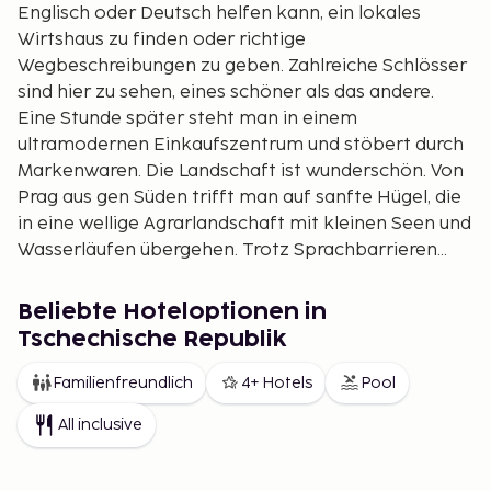
Englisch oder Deutsch helfen kann, ein lokales
Wirtshaus zu finden oder richtige
Wegbeschreibungen zu geben. Zahlreiche Schlösser
sind hier zu sehen, eines schöner als das andere.
Eine Stunde später steht man in einem
ultramodernen Einkaufszentrum und stöbert durch
Markenwaren. Die Landschaft ist wunderschön. Von
Prag aus gen Süden trifft man auf sanfte Hügel, die
in eine wellige Agrarlandschaft mit kleinen Seen und
Wasserläufen übergehen. Trotz Sprachbarrieren
spürt man die Gastfreundschaft und das Bestreben,
dass man sich wohlfühlt. Tschechien ist ein
Beliebte Hoteloptionen in
fantastisches Urlaubsland. Sie können die
Tschechische Republik
Hauptstadt des Landes mit einem Reiseanbieter
erkunden. In Prag gibt es eine große Auswahl
Familienfreundlich
4+ Hotels
Pool
qualitätsgeprüfter Unterkünfte, von Gästehäusern
All inclusive
und Wohnungen bis hin zu luxuriösen First-Class-
Hotels. Hinweis: In Tschechien benötigt man eine
Vignette, um auf den Autobahnen zu fahren. Diese