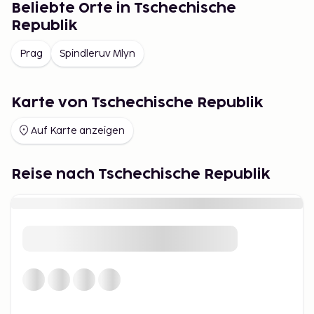
Beliebte Orte in Tschechische
kann man an den Tankstellen direkt vor der Einreise
Republik
ins Land oder an der ersten Tankstelle in Tschechien
kaufen.
Prag
Spindleruv Mlyn
Karte von Tschechische Republik
Auf Karte anzeigen
Reise nach Tschechische Republik