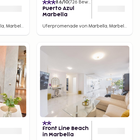
8.6
/10
(
726
Bewertungen
)
Puerto Azul
Marbella
Uferpromenade von Marbella, Marbella, Spanien
Uferpromenade von Marbella, Marbella, Spanien
Front Line Beach
in Marbella