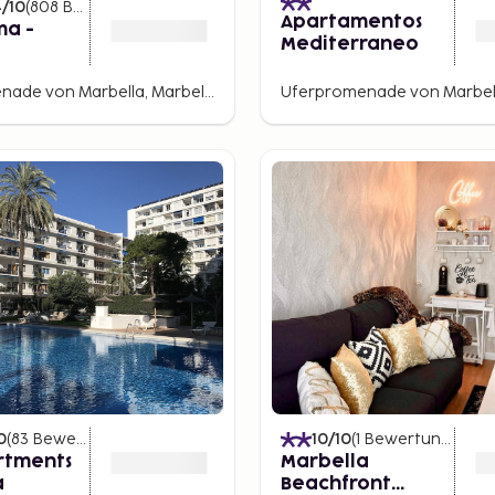
4
/10
(
808
Bewertungen
)
Apartamentos
ma -
Mediterraneo
ended
Uferpromenade von Marbella, Marbella, Spanien
0
(
83
Bewertungen
)
10
/10
(
1
Bewertungen
)
rtments
Marbella
a
Beachfront