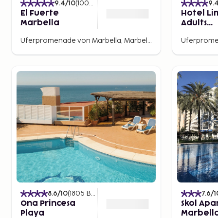
9.4
/10
(
1006
Bewertungen
)
9.
El Fuerte
Hotel Li
Marbella
Adults
Recomm
Uferpromenade von Marbella, Marbella, Spanien
8.6
/10
(
1805
Bewertungen
)
7.6
/1
Ona Princesa
Skol Apa
Playa
Marbell