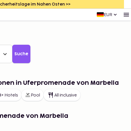
icherheitslage im Nahen Osten >>
EUR
Suche
ionen in Uferpromenade von Marbella
4+ Hotels
Pool
All inclusive
omenade von Marbella