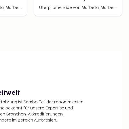
Uferpromenade von Marbella, Marbella, Spanien
Uferpromenade von Marbella, Marbella, Spanien
ltweit
Erfahrung ist Sembo Teil der renommierten
ind bekannt für unsere Expertise und
en Branchen-Akkreditierungen
ndere im Bereich Autoresien.