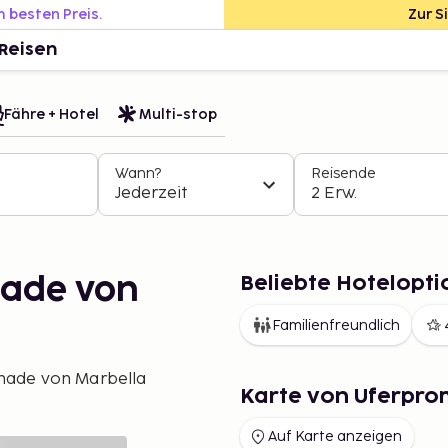
m besten Preis.
Zur S
Reisen
Fähre + Hotel
Multi-stop
Wann?
Reisende
Jederzeit
2 Erw.
Beliebte Hotelopt
nade von
Familienfreundlich
ade von Marbella
Karte von Uferpr
Auf Karte anzeigen