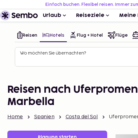
Einfach buchen. Flexibel reisen. Immer zu
Urlaub
Reiseziele
Meine 
Reisen
Hotels
Flug + Hotel
Flüge
Wo möchten Sie übernachten?
Reisen nach Uferprome
Marbella
Home
Spanien
Costa del Sol
Uferpromen
Planung starten