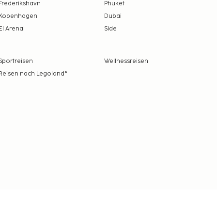
Frederikshavn
Phuket
Kopenhagen
Dubai
El Arenal
Side
Sportreisen
Wellnessreisen
Reisen nach Legoland®