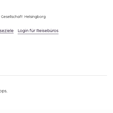
r Gesellschaft: Helsingborg
seziele
Login für Reisebüros
pps,