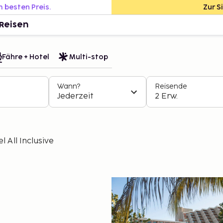
m besten Preis.
Zur S
Reisen
Fähre + Hotel
Multi-stop
Wann?
Reisende
Jederzeit
2 Erw.
 All Inclusive