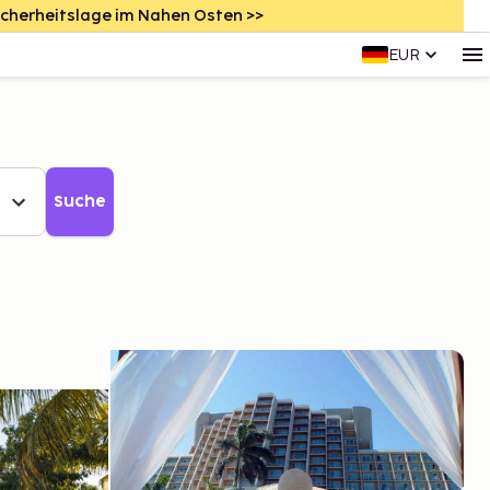
icherheitslage im Nahen Osten >>
EUR
Suche