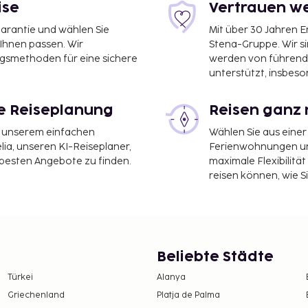
ise
Vertrauen we
garantie und wählen Sie
Mit über 30 Jahren 
 Ihnen passen. Wir
Stena-Gruppe. Wir s
ngsmethoden für eine sichere
werden von führend
unterstützt, insbeso
le Reiseplanung
Reisen ganz 
it unserem einfachen
Wählen Sie aus einer
ia, unseren KI-Reiseplaner,
Ferienwohnungen und
 besten Angebote zu finden.
maximale Flexibilitä
reisen können, wie S
Beliebte Städte
Türkei
Alanya
Griechenland
Platja de Palma