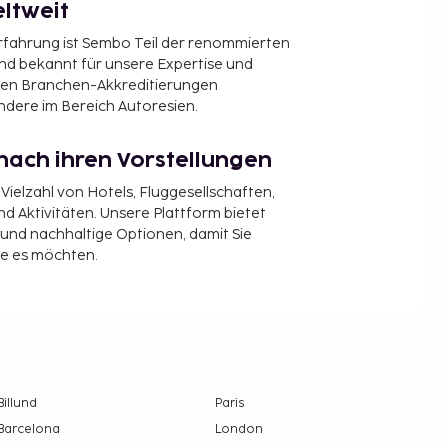
ltweit
Erfahrung ist Sembo Teil der renommierten
ind bekannt für unsere Expertise und
en Branchen-Akkreditierungen
ndere im Bereich Autoresien.
nach ihren Vorstellungen
 Vielzahl von Hotels, Fluggesellschaften,
 Aktivitäten. Unsere Plattform bietet
t und nachhaltige Optionen, damit Sie
ie es möchten.
Billund
Paris
Barcelona
London