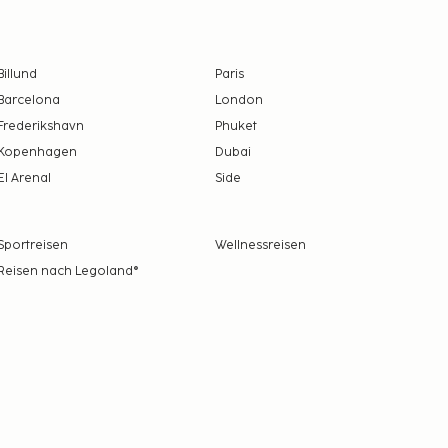
Billund
Paris
Barcelona
London
Frederikshavn
Phuket
Kopenhagen
Dubai
El Arenal
Side
Sportreisen
Wellnessreisen
Reisen nach Legoland®