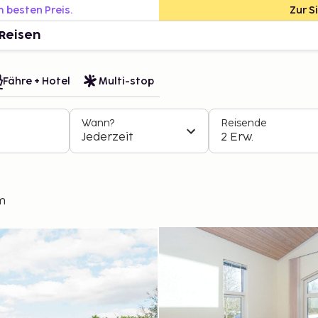
m besten Preis.
Zur S
Reisen
Fähre + Hotel
Multi-stop
Wann?
Reisende
Jederzeit
2 Erw.
m