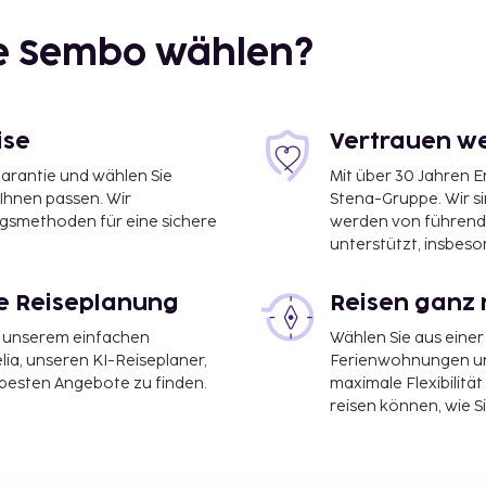
ie Sembo wählen?
ise
Vertrauen we
garantie und wählen Sie
Mit über 30 Jahren 
fen Karup (KRP) – 54 km
 Ihnen passen. Wir
Stena-Gruppe. Wir s
ngsmethoden für eine sichere
werden von führend
stenlos).
unterstützt, insbeso
 alle Informationen.
le Reiseplanung
Reisen ganz 
e Steuern und können
it unserem einfachen
Wählen Sie aus einer
ia, unseren KI-Reiseplaner,
Ferienwohnungen und
 besten Angebote zu finden.
maximale Flexibilitä
reisen können, wie S