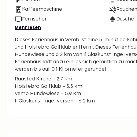
Kaffeemaschine
Rauchen 
Fernseher
Dusche
Mehr lesen
Dieses Ferienhaus in Vemb ist eine 5-minütige Fah
und Holstebro Golfklub entfernt. Dieses Ferienhaus ist 5,9 km von Vemb
Hundewiese und 6,2 km von Ii Glaskunst Inge Ivers
Ferienhaus lädt dazu ein, es sich gemütlich zu ma
werden bis auf 0,1 Kilometer gerundet.
Raasted Kirche – 2,7 km
Holstebro Golfklub – 3,3 km
Vemb Hundewiese – 5,9 km
Ii Glaskunst Inge Iversen – 6,2 km
Else Korschen – 6,3 km
Bur Kirche – 6,3 km
Vemb Kirche – 6,6 km
Idom Kirche – 7,9 km