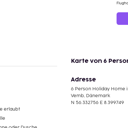
Flugh
Karte von 6 Pers
Adresse
6 Person Holiday Home 
Vemb, Dänemark
N 56.332756 E 8.399749
e erlaubt
lle
ne oder Dusche