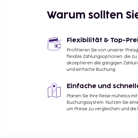
Norre Gording Kirche – 8,9 km
Ulfborg Kirche – 9,1 km
Warum sollten S
Vestjydsk Fritidscenter – 11,5 km
Ulfkaer Kirche – 11,8 km
Ulfborg Hundewiese – 11,9 km
VW Retro Museum – 13 km
Flexibilität & Top-Pre
Hedeager Kirche – 13,2 km
Profitieren Sie von unserer Preis
Der nächstgelegene größere Flughafen ist Flugha
flexible Zahlungsoptionen, die zu
akzeptieren alle gängigen Zahlu
Vor Ort gibt es Folgendes: Parken ohne Service (ko
und einfache Buchung.
Wassergebühr: 10.03 EUR
Die oben aufgeführte Liste enthält vielleicht nicht
Einfache und schnel
Gebühren und Kautionen enthalten eventuell kein
Planen Sie Ihre Reise mühelos m
sich ändern.
Buchungssystem. Nutzen Sie Amel
um Preise zu vergleichen und die