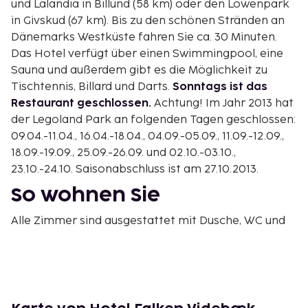
und Lalandia in Billund (58 km) oder den Löwenpark
in Givskud (67 km). Bis zu den schönen Stränden an
Dänemarks Westküste fahren Sie ca. 30 Minuten.
Das Hotel verfügt über einen Swimmingpool, eine
Sauna und außerdem gibt es die Möglichkeit zu
Tischtennis, Billard und Darts.
Sonntags ist das
Restaurant geschlossen.
Achtung! Im Jahr 2013 hat
der Legoland Park an folgenden Tagen geschlossen:
09.04.-11.04., 16.04.-18.04., 04.09.-05.09., 11.09.-12.09.,
18.09.-19.09., 25.09.-26.09. und 02.10.-03.10.,
23.10.-24.10. Saisonabschluss ist am 27.10.2013.
So wohnen Sie
Alle Zimmer sind ausgestattet mit Dusche, WC und
TV. TV, Bad/Dusche und WC.
Ausstattung des Gebäudes
Rezeption, Restaurant, Frühstücksraum, Bar, Wi-Fi,
Parkmöglichkeiten, Spielplatz.