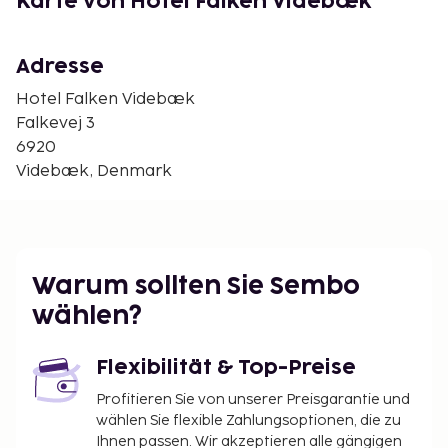
Karte von Hotel Falken Videbæk
Sonstiges
Adresse
Kurtaxe Einschl.
Hotel Falken Videbæk
Kein Aufzug.
Falkevej 3
Ankunft
6920
Videbæk, Denmark
Anreise beliebig und 1-3 Nächte im Zeitraum
17.01.2014-.20.12.2015. Im Sommer (01.07.2014 und
01.07.-01.09.2015) besteht auch die Möglichkeit zu 5
Nächten Aufenthalt mit täglicher Anreise. Check-In-
Zeitpunkt: 15:00 - 18:00, check-out-zeitpunkt: 11:00.
Warum sollten Sie Sembo
wählen?
Flexibilität & Top-Preise
Profitieren Sie von unserer Preisgarantie und
wählen Sie flexible Zahlungsoptionen, die zu
Ihnen passen. Wir akzeptieren alle gängigen