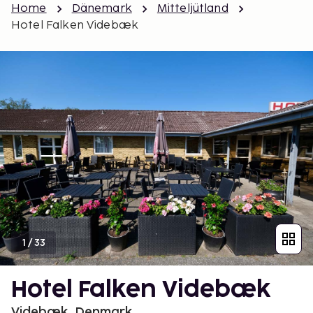
Home
Dänemark
Mitteljütland
Hotel Falken Videbæk
1
/
33
Hotel Falken Videbæk
Videbæk, Denmark