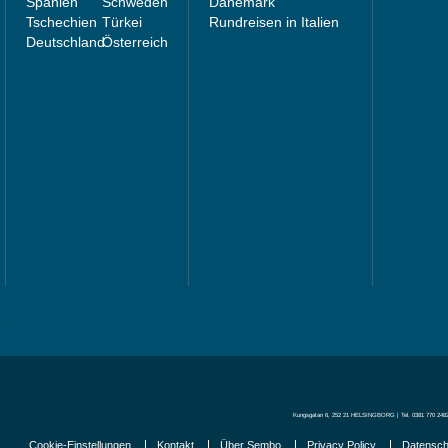
Spanien
Schweden
Dänemark
Tschechien
Türkei
Rundreisen in Itali
en
Deutschland
Österreich
Kungsgatan 6, 252 21 HELSINGBORG | Tel.
0381
770 2482
Cookie-Einstellungen
Kontakt
Über Sembo
Privacy Policy
Datensch