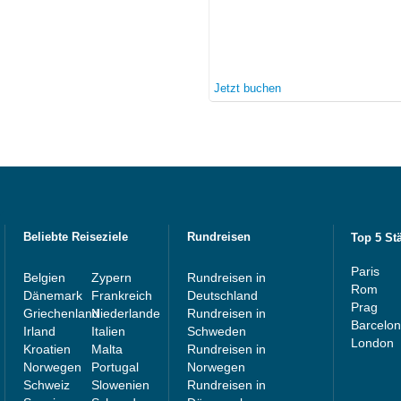
Jetzt buchen
Beliebte Reiseziele
Rundreisen
Top 5 St
Paris
Belgien
Zypern
Rundreisen in
Rom
Dänemark
Frankreich
Deutschland
Prag
Griechenland
Niederlande
Rundreisen in
Barcelo
Irland
Italien
Schweden
London
Kroatien
Malta
Rundreisen in
Norwegen
Portugal
Norwegen
Schweiz
Slowenien
Rundreisen in