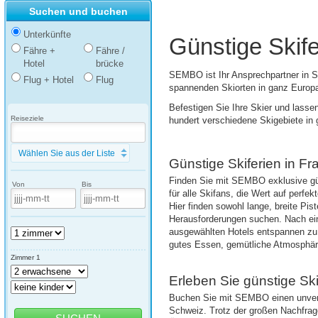
Suchen und buchen
Unterkünfte
Günstige Skife
Fähre +
Fähre /
Hotel
brücke
SEMBO ist Ihr Ansprechpartner in Sa
Flug + Hotel
Flug
spannenden Skiorten in ganz Europ
Befestigen Sie Ihre Skier und lasse
Reiseziele
hundert verschiedene Skigebiete i
Wählen Sie aus der Liste
Günstige Skiferien in Fra
Finden Sie mit SEMBO exklusive gün
Von
Bis
für alle Skifans, die Wert auf perfe
Hier finden sowohl lange, breite Pis
Herausforderungen suchen. Nach eine
ausgewählten Hotels entspannen zu 
gutes Essen, gemütliche Atmosphäre
Zimmer 1
Erleben Sie günstige Ski
Buchen Sie mit SEMBO einen unverge
Schweiz. Trotz der großen Nachfrag