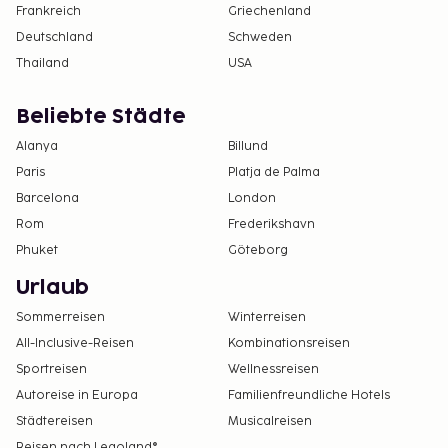
Frankreich
Griechenland
Deutschland
Schweden
Thailand
USA
Beliebte Städte
Alanya
Billund
Paris
Platja de Palma
Barcelona
London
Rom
Frederikshavn
Phuket
Göteborg
Urlaub
Sommerreisen
Winterreisen
All-Inclusive-Reisen
Kombinationsreisen
Sportreisen
Wellnessreisen
Autoreise in Europa
Familienfreundliche Hotels
Städtereisen
Musicalreisen
Reisen nach Legoland®