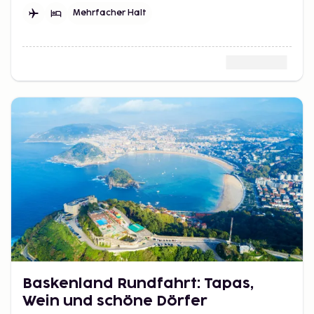
sorgfältig gewählte Reise durch das Herz Südspaniens.
Mehrfacher Halt
Baskenland Rundfahrt: Tapas,
Wein und schöne Dörfer