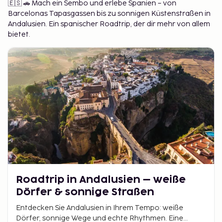
🇪🇸 🚗 Mach ein Sembo und erlebe Spanien – von
für alle, die:
Barcelonas Tapasgassen bis zu sonnigen Küstenstraßen in
mehr als nur eine Stadt oder ein Hotel sehen
Andalusien. Ein spanischer Roadtrip, der dir mehr von allem
bietet.
möchten
Freiheit wünschen, aber trotzdem eine
einfache Planung bevorzugen
eine ganze Region in ihrem eigenen Tempo
entdecken möchten
Die USA sind zum Beispiel eines der beliebtesten Länder
für Fly & Drive-Reisen. Mit ihren großen Entfernungen,
abwechslungsreichen Landschaften und ikonischen
Straßen sind sie ideal für einen Roadtrip durch die USA.
Roadtrip in Andalusien – weiße
Dörfer & sonnige Straßen
Entdecken Sie Andalusien in Ihrem Tempo: weiße
Dörfer, sonnige Wege und echte Rhythmen. Eine