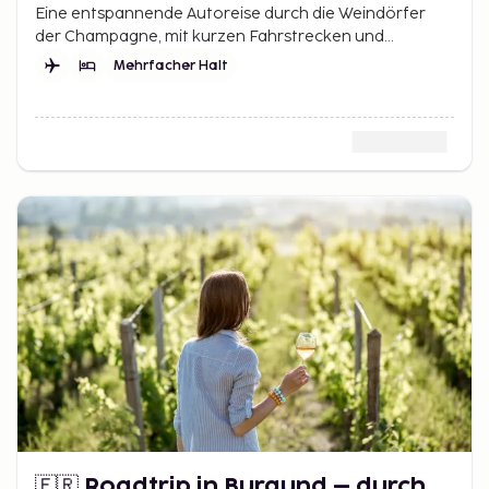
Weindörfer
Eine entspannende Autoreise durch die Weindörfer
der Champagne, mit kurzen Fahrstrecken und
Weinberglandschaften – Beginn und Ende in der Nähe
Mehrfacher Halt
von Paris.
🇫🇷 Roadtrip in Burgund – durch