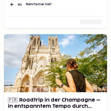
kleinen Orten – perfekt für eine Woche am Mittelmeer.
Mehrfacher Halt
🇫🇷 Roadtrip in der Champagne –
in entspanntem Tempo durch