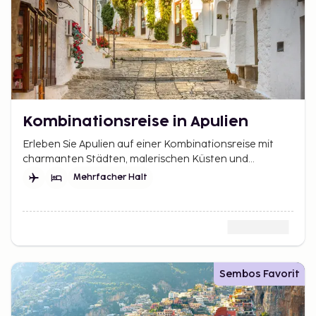
Kombinationsreise in Apulien
Erleben Sie Apulien auf einer Kombinationsreise mit
charmanten Städten, malerischen Küsten und
historischen Highlights. Genuss, Kultur und Sonne pur.
Mehrfacher Halt
Sembos Favorit