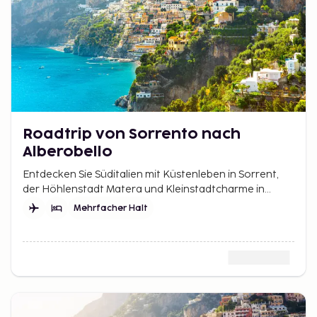
Roadtrip von Sorrento nach
Alberobello
Entdecken Sie Süditalien mit Küstenleben in Sorrent,
der Höhlenstadt Matera und Kleinstadtcharme in
Alberobello – drei Orte auf derselben Reise.
Mehrfacher Halt