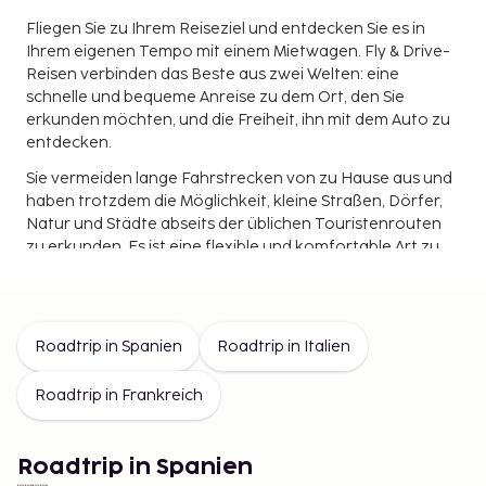
Fliegen Sie zu Ihrem Reiseziel und entdecken Sie es in
Ihrem eigenen Tempo mit einem Mietwagen. Fly & Drive-
Reisen verbinden das Beste aus zwei Welten: eine
schnelle und bequeme Anreise zu dem Ort, den Sie
erkunden möchten, und die Freiheit, ihn mit dem Auto zu
entdecken.
Sie vermeiden lange Fahrstrecken von zu Hause aus und
haben trotzdem die Möglichkeit, kleine Straßen, Dörfer,
Natur und Städte abseits der üblichen Touristenrouten
zu erkunden. Es ist eine flexible und komfortable Art zu
reisen – egal, ob Sie Natur, Kultur, Sonne und Strand oder
kulinarische Erlebnisse suchen.
Was ist eine Fly & Drive-Reise?
Roadtrip in Spanien
Roadtrip in Italien
Eine Fly & Drive-Reise bedeutet, dass Sie zu Ihrem
Roadtrip in Frankreich
Reiseziel fliegen und sich vor Ort mit einem Mietwagen
fortbewegen. Sie können Ihre Route selbst planen oder
eine fertige Reiseroute mit empfohlenen
Roadtrip in Spanien
Übernachtungen und Stopps wählen. Das passt perfekt