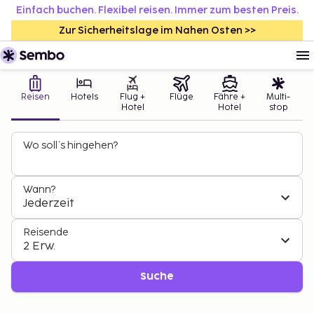
Einfach buchen. Flexibel reisen. Immer zum besten Preis.
Zur Sicherheitslage im Nahen Osten >>
Reisen
Hotels
Flug +
Flüge
Fähre +
Multi-
Hotel
Hotel
stop
Wo soll’s hingehen?
Wann?
Jederzeit
Reisende
2 Erw.
Suche