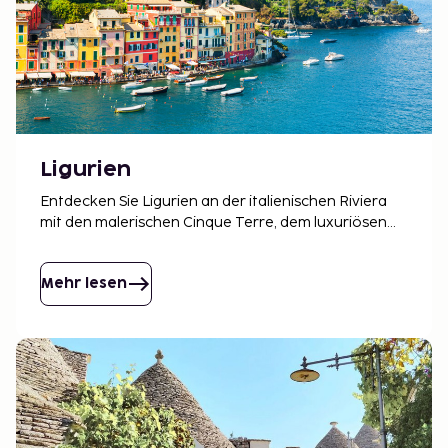
Ligurien
Entdecken Sie Ligurien an der italienischen Riviera
mit den malerischen Cinque Terre, dem luxuriösen
Portofino und beliebten Badeorten wie Alassio.
Perfekt für Sonne, Wandern und charmante
Unterkünfte.
Mehr lesen