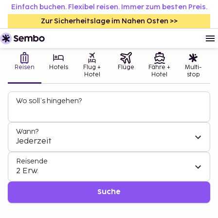
Einfach buchen. Flexibel reisen. Immer zum besten Preis.
Zur Sicherheitslage im Nahen Osten >>
Reisen
Hotels
Flug +
Flüge
Fähre +
Multi-
Hotel
Hotel
stop
Wo soll’s hingehen?
Wann?
Jederzeit
Reisende
2 Erw.
Suche