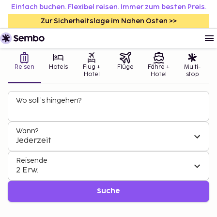
Einfach buchen. Flexibel reisen. Immer zum besten Preis.
Zur Sicherheitslage im Nahen Osten >>
Reisen
Hotels
Flug +
Flüge
Fähre +
Multi-
Hotel
Hotel
stop
Wo soll’s hingehen?
Wann?
Jederzeit
Reisende
2 Erw.
Suche