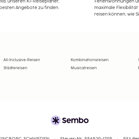
ia, unseren KI-Reiseplaner,
Ferienwohnungen und
 besten Angebote zu finden.
maximale Flexibilitä
reisen können, wie S
All-Inclusive-Reisen
Kombinationsreisen
Städtereisen
Musicalreisen
ELSINGBORG, SCHWEDEN
Steuer-Nr.: 556529-1795
Sitz de