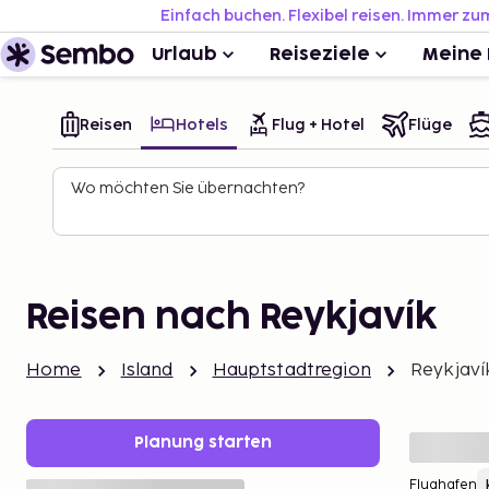
Einfach buchen. Flexibel reisen. Immer zu
Urlaub
Reiseziele
Meine 
Reisen
Hotels
Flug + Hotel
Flüge
Wo möchten Sie übernachten?
Reisen nach Reykjavík
Home
Island
Hauptstadtregion
Reykjaví
Planung starten
Flughafen