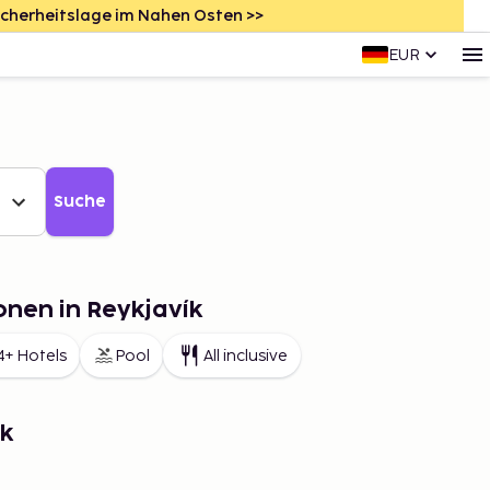
icherheitslage im Nahen Osten >>
EUR
Suche
onen in Reykjavík
4+ Hotels
Pool
All inclusive
ík