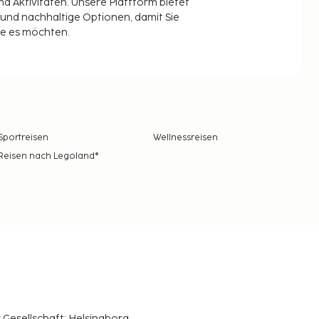
 Aktivitäten. Unsere Plattform bietet
t und nachhaltige Optionen, damit Sie
ie es möchten.
Sportreisen
Wellnessreisen
Reisen nach Legoland®
r Gesellschaft: Helsingborg