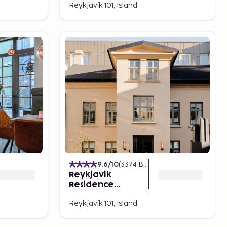
Reykjavík 101, Island
)
9.6
/10
(
3374
Bewertungen
)
Reykjavik
Residence
Apartment Hotel
Reykjavík 101, Island