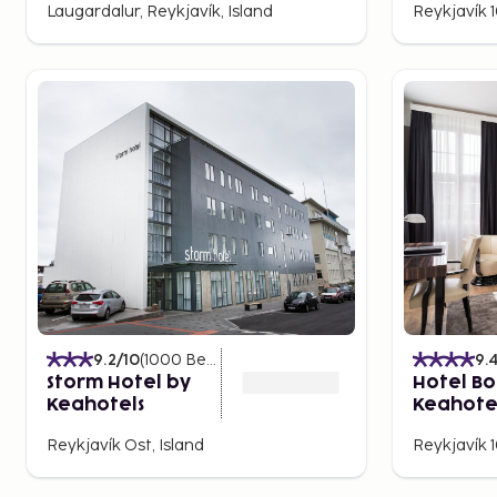
Laugardalur, Reykjavík, Island
Reykjavík 1
Blaue Lagune. Hier können Sie in ca. 40 Grad warmen
Einkaufszentrum Kringlan. Ein großes Einkaufszentru
wünschen können.
9.2
/10
(
1000
Bewertungen
)
9.
Storm Hotel by
Hotel Bo
Keahotels
Keahote
Reykjavík Ost, Island
Reykjavík 1