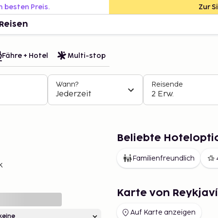
m besten Preis.
Zur S
Reisen
Fähre + Hotel
Multi-stop
Wann?
Reisende
Jederzeit
2 Erw.
Beliebte Hotelopti
Familienfreundlich
k
Karte von Reykjav
Auf Karte anzeigen