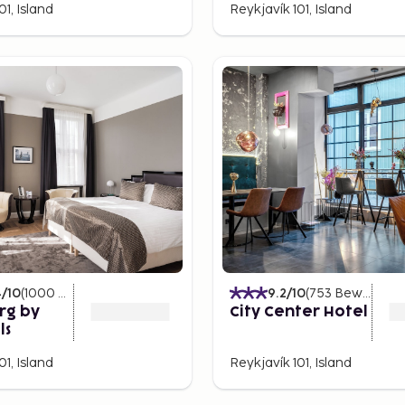
01, Island
Reykjavík 101, Island
 Quellen entspannen.
m mit allem, was Sie sich
4
/10
(
1000
Bewertungen
)
9.2
/10
(
753
Bewertungen
rg by
City Center Hotel
ls
01, Island
Reykjavík 101, Island