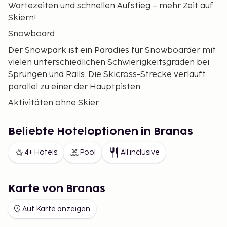
Wartezeiten und schnellen Aufstieg – mehr Zeit auf
Skiern!
Snowboard
Der Snowpark ist ein Paradies für Snowboarder mit
vielen unterschiedlichen Schwierigkeitsgraden bei
Sprüngen und Rails. Die Skicross-Strecke verläuft
parallel zu einer der Hauptpisten.
Aktivitäten ohne Skier
Nach einem langen Skitag hat man immer guten
Appetit. In den Berghütten und Restaurants im Ort
Beliebte Hoteloptionen in Branas
kann man regionaltypische Küche genießen und
4+ Hotels
Pool
All inclusive
dabei den herrlichen Ausblick auf die Alpen
bewundern. Gäste in Garmisch-Partenkirchen
können außerdem das lokale Hallenbad mit Sauna
Karte von Branas
nutzen.
Übernachtung
Auf Karte anzeigen
Es gibt zahlreiche Unterkunftsmöglichkeiten in