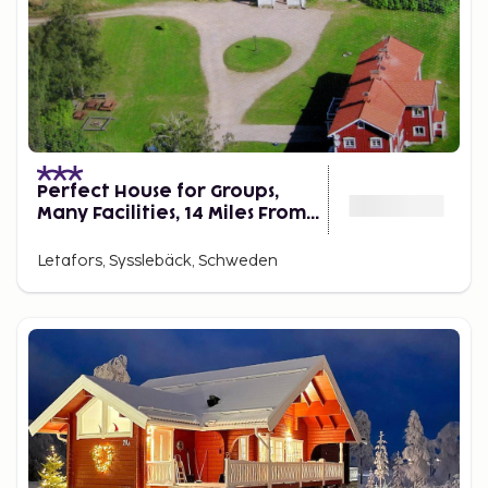
Fischgerichte sind auf vielen Speisekarten zu finden.
In den umliegenden Restaurants und Hofläden
können auch regionale Spezialitäten wie
selbstgemachte Marmeladen, Käse und Fleisch vom
Wildschwein, Reh oder Hirsch erworben werden.
Besuchen Sie auch die lokalen Konditoreien für
traditionelle bayerische Süßigkeiten und
Schokoladen.
Perfect House for Groups,
Many Facilities, 14 Miles From
Skiarea Branas
Letafors, Sysslebäck, Schweden