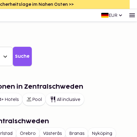
icherheitslage im Nahen Osten >>
EUR
Suche
ionen in Zentralschweden
4+ Hotels
Pool
All inclusive
entralschweden
rlstad
Örebro
Västerås
Branas
Nyköping