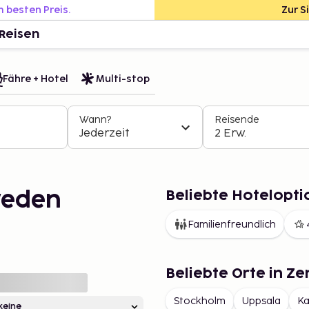
m besten Preis.
Zur S
Reisen
Fähre + Hotel
Multi-stop
Wann?
Reisende
Jederzeit
2 Erw.
Beliebte Hotelopt
weden
Familienfreundlich
Beliebte Orte in Z
Stockholm
Uppsala
Ka