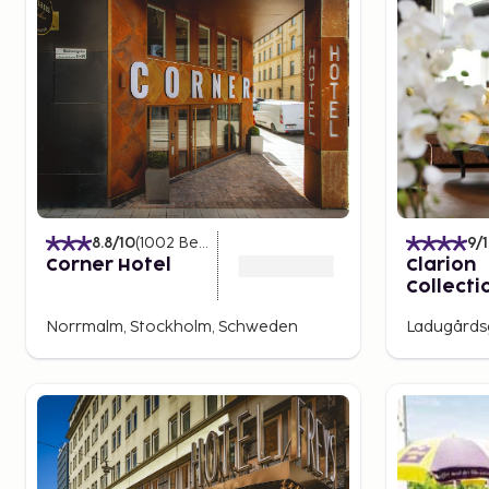
8.8
/10
(
1002
Bewertungen
)
9
/
Corner Hotel
Clarion
Collecti
Tapto
Norrmalm, Stockholm, Schweden
Ladugårds