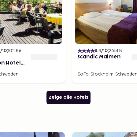
2
/10
(
1011
Bewertungen
)
8.4
/10
(
2651
Bewertungen
Scandic Malmen
on Hotel
 Schweden
SoFo, Stockholm, Schwede
Zeige alle Hotels