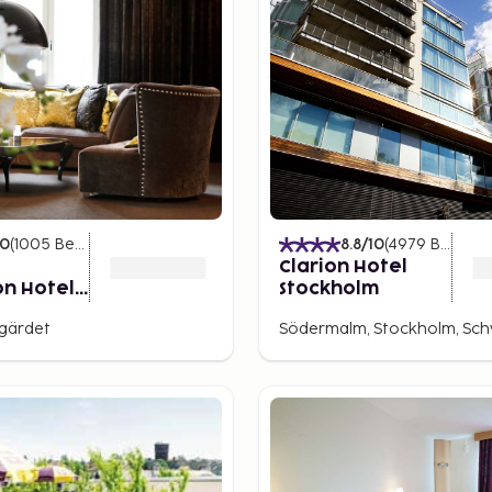
10
(
1005
Bewertungen
)
8.8
/10
(
4979
Bewertungen
Clarion Hotel
on Hotel
Stockholm
gärdet
Södermalm, Stockholm, Sc