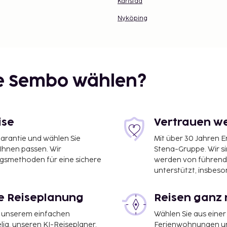
Karlstad
Nyköping
ie Sembo wählen?
ise
Vertrauen we
garantie und wählen Sie
Mit über 30 Jahren 
 Ihnen passen. Wir
Stena-Gruppe. Wir s
ngsmethoden für eine sichere
werden von führend
unterstützt, insbeso
le Reiseplanung
Reisen ganz 
it unserem einfachen
Wählen Sie aus einer
ia, unseren KI-Reiseplaner,
Ferienwohnungen und