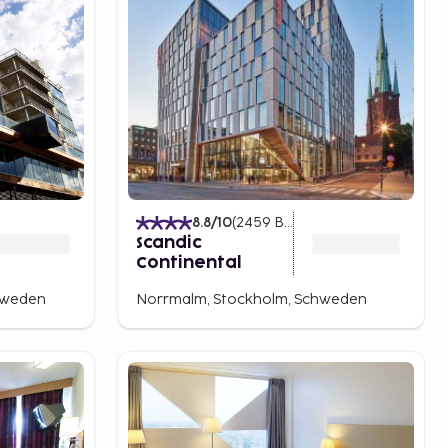
)
8.8
/10
(
2459
Bewertungen
)
Scandic
Continental
hweden
Norrmalm, Stockholm, Schweden