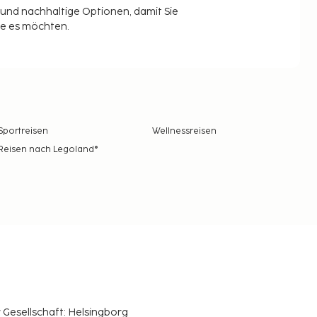
t und nachhaltige Optionen, damit Sie
ie es möchten.
Sportreisen
Wellnessreisen
Reisen nach Legoland®
r Gesellschaft: Helsingborg