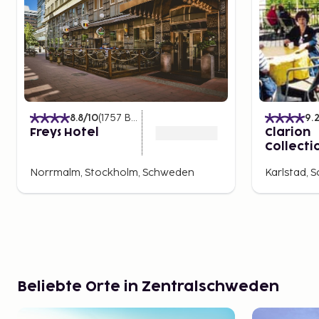
8.8
/10
(
1757
Bewertungen
)
9.
Freys Hotel
Clarion
Collecti
Bilan
Norrmalm, Stockholm, Schweden
Karlstad,
Beliebte Orte in Zentralschweden