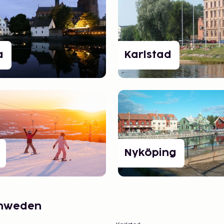
a
Karlstad
Nyköping
schweden