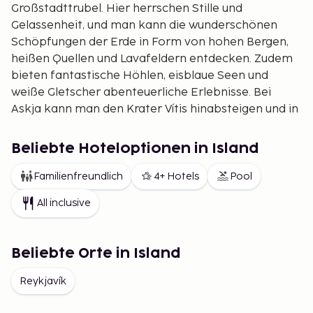
Großstadttrubel. Hier herrschen Stille und
Gelassenheit, und man kann die wunderschönen
Schöpfungen der Erde in Form von hohen Bergen,
heißen Quellen und Lavafeldern entdecken. Zudem
bieten fantastische Höhlen, eisblaue Seen und
weiße Gletscher abenteuerliche Erlebnisse. Bei
Askja kann man den Krater Vítis hinabsteigen und in
warmem Schlammwasser baden. In Pórsmörk kann
man durch grüne Täler und hohe Berge wandern.
Beliebte Hoteloptionen in Island
Neben dem Wandern kann man die Umgebung auch
zu Pferd, bei geführten Bustouren oder mit dem
Familienfreundlich
4+ Hotels
Pool
Auto erkunden. Für Selbstfahrer ist ein Jeep zu
All inclusive
empfehlen oder ein anderes Geländefahrzeug, da
die Straßenverhältnisse dies erfordern. Im Süden
kann man Vulkane erkunden, darunter zwei der
Beliebte Orte in Island
aktivsten Vulkane Islands: Hekla und Katla. Hier gibt
es wunderschöne Wasserfälle und Strömungen,
Reykjavík
darunter den mächtigen Wasserfall Gullfoss. Für
Abenteuerlustige gibt es hier auch die Möglichkeit,