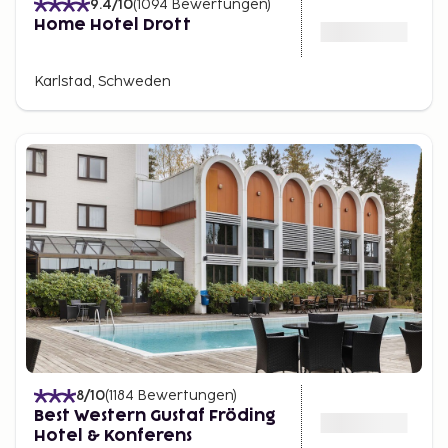
9.4
/10
(
1094
Bewertungen
)
Home Hotel Drott
Karlstad, Schweden
8
/10
(
1184
Bewertungen
)
Best Western Gustaf Fröding
Hotel & Konferens