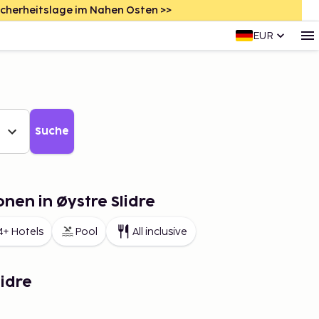
icherheitslage im Nahen Osten >>
EUR
Suche
nen in Øystre Slidre
4+ Hotels
Pool
All inclusive
lidre