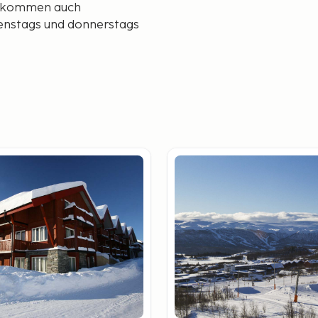
er kommen auch
dienstags und donnerstags
m präpariert sind, ist
ietet sich ein herrlicher
geln sich schöne Touren
, die bis 22 Uhr geöffnet
 ausprobieren: das
unter ist ein lustiges und
kt.
die Möglichkeit,
uch die jüngsten Kinder