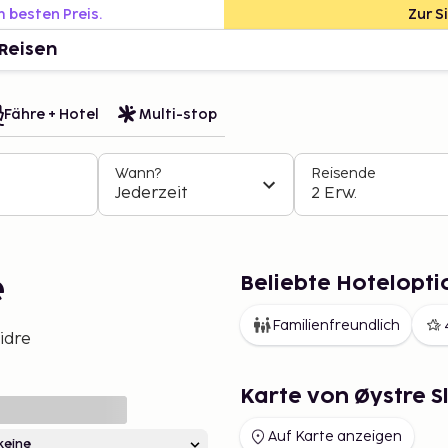
m besten Preis.
Zur S
Reisen
Fähre + Hotel
Multi-stop
Wann?
Reisende
Jederzeit
2 Erw.
Beliebte Hoteloptio
e
Familienfreundlich
idre
Karte von Øystre S
Auf Karte anzeigen