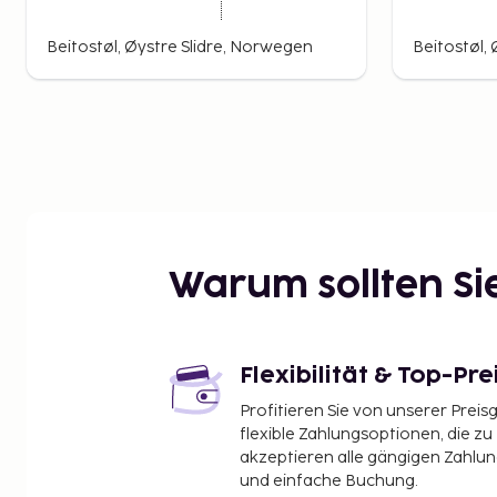
aufregenden Kinderklettergarten vergnügen.
In dieser bezaubernden Natur erleben Sie jede Meng
Beitostøl, Øystre Slidre, Norwegen
Beitostøl,
Ihres Urlaubs. Die herrliche Berglandschaft bietet Wan
Fahrradtouren.
Warum sollten S
Flexibilität & Top-Pre
Profitieren Sie von unserer Preis
flexible Zahlungsoptionen, die zu
akzeptieren alle gängigen Zahlu
und einfache Buchung.