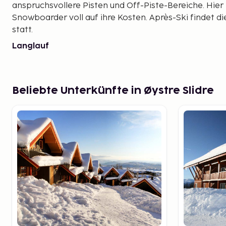
anspruchsvollere Pisten und Off-Piste-Bereiche. Hi
Snowboarder voll auf ihre Kosten. Après-Ski findet 
statt.
Langlauf
Mit insgesamt 320 km Langlaufloipen, von denen 280 k
Beitostølen ein Paradies für Langlauffans. Im Norden b
Blick auf die Gipfel des Jotunheimen. Im Wald schlän
Beliebte Unterkünfte in Øystre Slidre
und im Dorf gibt es eine 6 km lange beleuchtete Loipe
ist.
Rodeln
Warum nicht einmal ein echtes Beitostølen-Highlight
Rodelrennen. Die Fahrt die kurvenreiche Rodelbahn hin
einzigartiges Erlebnis, das Kindheitserinnerungen wec
Alles für die Kinder
Der Erlebnispark bei Bergojordet bietet den Kindern 
spielerisch Skifahren zu lernen. Skischulen nehmen a
mit auf die Piste.