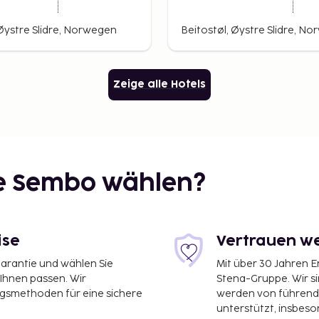
e Aktivitäten während
 Øystre Slidre, Norwegen
Beitostøl, Øystre Slidre, N
der-, Reit- und
Zeige alle Hotels
ie Sembo wählen?
ise
Vertrauen we
garantie und wählen Sie
Mit über 30 Jahren 
 Ihnen passen. Wir
Stena-Gruppe. Wir s
ngsmethoden für eine sichere
werden von führend
unterstützt, insbeso