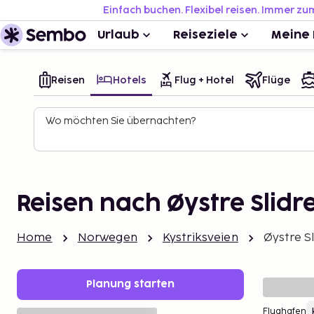
Einfach buchen. Flexibel reisen. Immer zu
Urlaub
Reiseziele
Meine 
Reisen
Hotels
Flug + Hotel
Flüge
Wo möchten Sie übernachten?
Reisen nach Øystre Slidr
Home
Norwegen
Kystriksveien
Øystre Sl
Planung starten
Flughafen