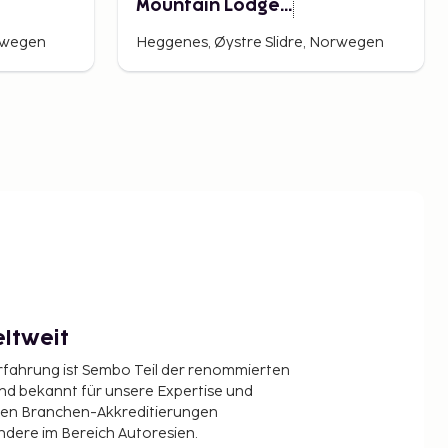
Mountain Lodge
Norway
orwegen
Heggenes, Øystre Slidre, Norwegen
ltweit
Erfahrung ist Sembo Teil der renommierten
ind bekannt für unsere Expertise und
en Branchen-Akkreditierungen
ndere im Bereich Autoresien.