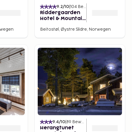
)
9.2
/10
(
104
Bewertungen
)
Riddergaarden
Hotel & Mountain
Lodge,
orwegen
Beitostøl, Øystre Slidre, Norwegen
Beitostølen
9.4
/10
(
89
Bewertungen
)
Herangtunet