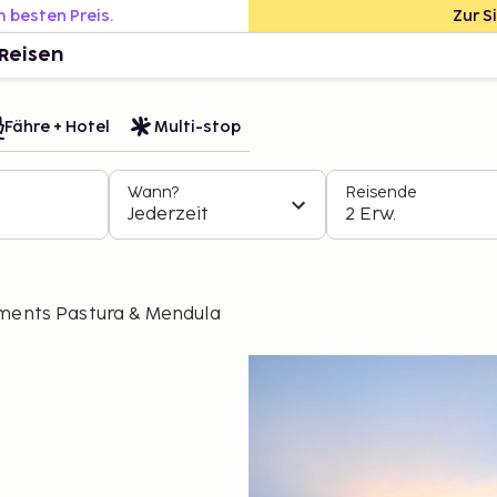
m besten Preis.
Zur S
Reisen
Fähre + Hotel
Multi-stop
Wann?
Reisende
Jederzeit
2 Erw.
ments Pastura & Mendula