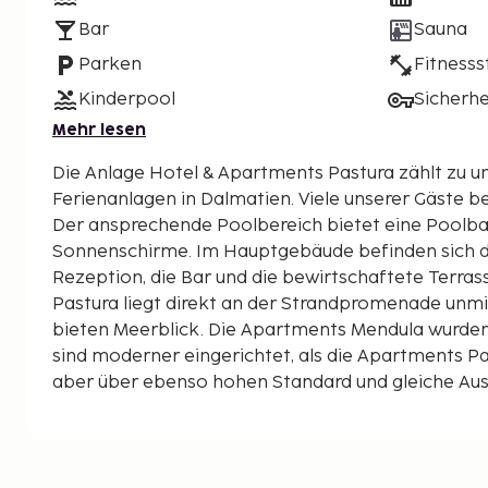
Bar
Sauna
Parken
Fitnesss
Kinderpool
Sicherh
Mehr lesen
Die Anlage Hotel & Apartments Pastura zählt zu u
Ferienanlagen in Dalmatien. Viele unserer Gäste be
Der ansprechende Poolbereich bietet eine Poolbar
Sonnenschirme. Im Hauptgebäude befinden sich d
Rezeption, die Bar und die bewirtschaftete Terra
Pastura liegt direkt an der Strandpromenade unmi
bieten Meerblick. Die Apartments Mendula wurden
sind moderner eingerichtet, als die Apartments Pa
aber über ebenso hohen Standard und gleiche Aus
Hotel befindet sich auch ein kleiner Wellnessberei
unterschiedliche Massagen angeboten werden. Fa
werden. Der Ort Postira liegt ca. 7 km vom Fähranl
Insel Brac entfernt. Strandtyp : unterhalb des Hotels befindet sich eine