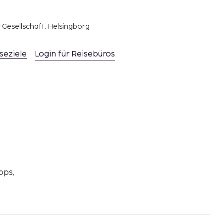
r Gesellschaft: Helsingborg
seziele
Login für Reisebüros
pps,