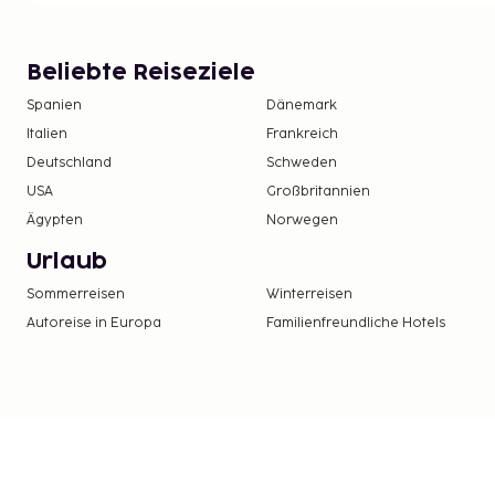
Höhenunterschied
Höhenunterschiede (Treppen) auf dem Gelände.
Beliebte Reiseziele
Optionen
Spanien
Dänemark
Kinderbett Kostenlos.
Italien
Frankreich
Deutschland
Schweden
Sonstiges
USA
Großbritannien
Endreinigung Einschl. Küchenreinigung wird gemac
Ägypten
Norwegen
Bettwäsche/Handtücher Einschl. Touristensteuer w
Urlaub
2-4 Stockwerke, kein Aufzug.
Sommerreisen
Winterreisen
Ankunft
Autoreise in Europa
Familienfreundliche Hotels
Rezeption 24 Stunden. Check-In-Zeitpunkt: 16:00 -
zeitpunkt: 10:00.