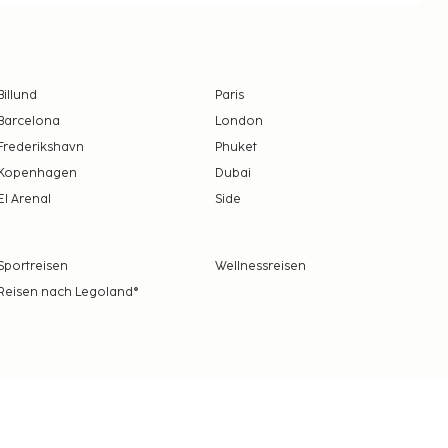
Billund
Paris
Barcelona
London
Frederikshavn
Phuket
Kopenhagen
Dubai
El Arenal
Side
Sportreisen
Wellnessreisen
Reisen nach Legoland®