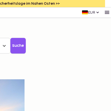
icherheitslage im Nahen Osten >>
EUR
Suche