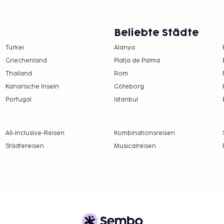
Beliebte Städte
Türkei
Alanya
Griechenland
Platja de Palma
Thailand
Rom
Kanarische Inseln
Göteborg
ht.
Portugal
Istanbul
ird an uns bezahlt.
All-Inclusive-Reisen
Kombinationsreisen
Städtereisen
Musicalreisen
 22:00, check-out-