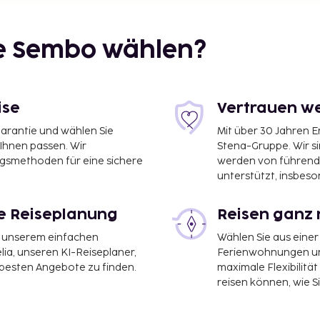
ner Sandstrand liegt nur
ie Sembo wählen?
om Ortszentrum entfernt.
ise
Vertrauen we
garantie und wählen Sie
Mit über 30 Jahren 
Keine
 Ihnen passen. Wir
Stena-Gruppe. Wir s
 Aufzug nur im
ngsmethoden für eine sichere
werden von führend
mmersafe, Sat-TV,
unterstützt, insbeso
le Reiseplanung
Reisen ganz 
s
it unserem einfachen
Wählen Sie aus einer
 öffnen 1 juni-30
ia, unseren KI-Reiseplaner,
Ferienwohnungen und
rvice (Gegen Gebühr),
 besten Angebote zu finden.
maximale Flexibilitä
Gebühr), Bar, Wi-Fi,
reisen können, wie S