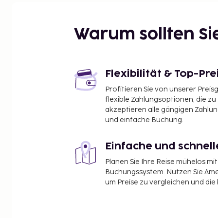
angelegte Badeterrasse mit Liegestühlen. Ein schö
wenige Gehminuten entfernt.
Warum sollten S
Lage
Am Strand gelegen und nur einen Katzensprung v
Flexibilität & Top-Pre
So wohnen Sie
Profitieren Sie von unserer Preis
Gut ausgestattete Apartments und Hotelzimmer. 
flexible Zahlungsoptionen, die zu
Mikrowelle/Kochmöglichkeit in den Hotelzimmern.
akzeptieren alle gängigen Zahlu
Hauptgebäude. Klimaanlage, Heizung, Teppich, Zi
und einfache Buchung.
Mikrowelle, Haartrockner, Bad/Dusche und WC.
Einfache und schnel
Ausstattung des Gebäude
Planen Sie Ihre Reise mühelos m
Rezeption, Restaurant, Frühstücksraum, Außenpool,
Buchungssystem. Nutzen Sie Amel
september, Sonnenstühle (gegen Gebühr), Strandse
um Preise zu vergleichen und die
Fitnessraum, Sauna (Gegen Gebühr), Jacuzzi (gegen 
Parkmöglichkeiten.