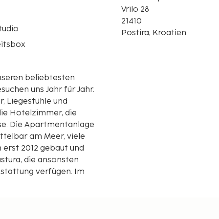
Vrilo 28
21410
tudio
Postira, Kroatien
eitsbox
nseren beliebtesten
suchen uns Jahr für Jahr.
, Liegestühle und
ie Hotelzimmer, die
sse. Die Apartmentanlage
ttelbar am Meer, viele
 erst 2012 gebaut und
stura, die ansonsten
stattung verfügen. Im
ch, in dem
hrräder können gemietet
eger in Supetar auf der