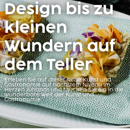
Design bis zu
kleinen
Wundern auf
dem Teller
Erleben Sie auf dieser Reise Kunst und
Gastronomie auf höchstem Niveau im
Herzen Jütlands und tauchen Sie ein in die
wunderbare Welt der Kunst und
Gastronomie.