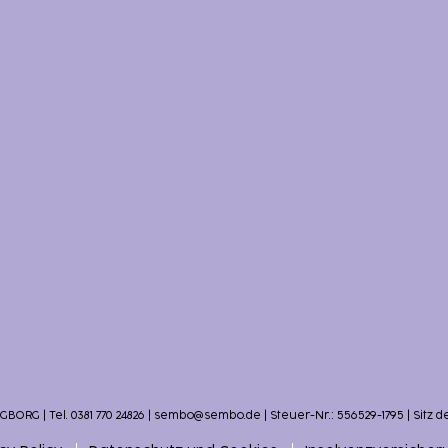
NGBORG | Tel.
0381
770 24826 | sembo@sembo.de | Steuer-Nr.: 556529-1795 | Sitz d