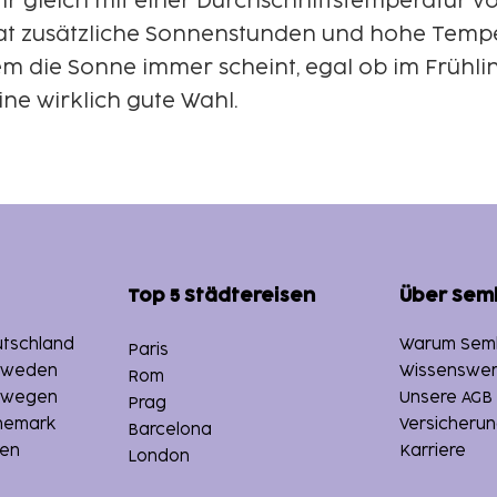
hr gleich mit einer Durchschnittstemperatur v
at zusätzliche Sonnenstunden und hohe Tempe
dem die Sonne immer scheint, egal ob im Frühl
ine wirklich gute Wahl.
Top 5 Städtereisen
Über Sem
utschland
Warum Sem
Paris
chweden
Wissenswer
Rom
orwegen
Unsere AGB
Prag
änemark
Versicheru
Barcelona
en
Karriere
London