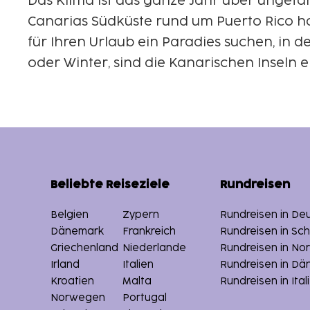
Das Klima ist das ganze Jahr über ungefä
Canarias Südküste rund um Puerto Rico h
für Ihren Urlaub ein Paradies suchen, in 
oder Winter, sind die Kanarischen Inseln e
Beliebte Reiseziele
Rundreisen
Belgien
Zypern
Rundreisen in De
Dänemark
Frankreich
Rundreisen in S
Griechenland
Niederlande
Rundreisen in N
Irland
Italien
Rundreisen in D
Kroatien
Malta
Rundreisen in Itali
Norwegen
Portugal